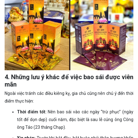
4. Những lưu ý khác để việc bao sái được viên
mãn
Ngoài việc tránh các điều kiêng kỵ, gia chủ cũng nên chú ý đến thời
điểm thực hiện:
Thời điểm tốt:
Nên bao sái vào các ngày “trừ phục” (ngày
tốt để dọn dẹp) cuối năm, đặc biệt là sau lễ cúng ông Công
ông Táo (23 tháng Chạp).
Xin phép:
Trước khi bắt đầu, bắt buộc phải thắp hương khấn