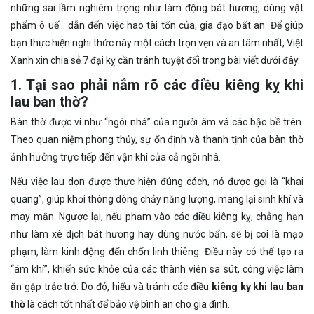
những sai lầm nghiêm trọng như làm động bát hương, dùng vật
phẩm ô uế… dẫn đến việc hao tài tốn của, gia đạo bất an. Để giúp
bạn thực hiện nghi thức này một cách trọn vẹn và an tâm nhất, Việt
Xanh xin chia sẻ 7 đại kỵ cần tránh tuyệt đối trong bài viết dưới đây.
1. Tại sao phải nắm rõ các điều kiêng kỵ khi
lau ban thờ?
Bàn thờ được ví như “ngôi nhà” của người âm và các bậc bề trên.
Theo quan niệm phong thủy, sự ổn định và thanh tịnh của bàn thờ
ảnh hưởng trực tiếp đến vận khí của cả ngôi nhà.
Nếu việc lau dọn được thực hiện đúng cách, nó được gọi là “khai
quang”, giúp khơi thông dòng chảy năng lượng, mang lại sinh khí và
may mắn. Ngược lại, nếu phạm vào các điều kiêng kỵ, chẳng hạn
như làm xê dịch bát hương hay dùng nước bẩn, sẽ bị coi là mạo
phạm, làm kinh động đến chốn linh thiêng. Điều này có thể tạo ra
“ám khí”, khiến sức khỏe của các thành viên sa sút, công việc làm
ăn gặp trắc trở. Do đó, hiểu và tránh các điều
kiêng kỵ khi lau ban
thờ
là cách tốt nhất để bảo vệ bình an cho gia đình.