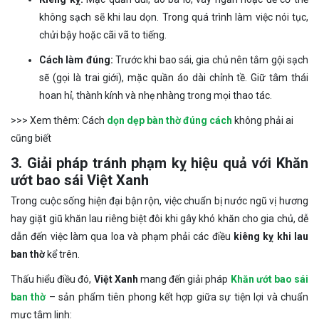
không sạch sẽ khi lau dọn. Trong quá trình làm việc nói tục,
chửi bậy hoặc cãi vã to tiếng.
Cách làm đúng:
Trước khi bao sái, gia chủ nên tắm gội sạch
sẽ (gọi là trai giới), mặc quần áo dài chỉnh tề. Giữ tâm thái
hoan hỉ, thành kính và nhẹ nhàng trong mọi thao tác.
>>> Xem thêm: Cách
dọn dẹp bàn thờ đúng cách
không phải ai
cũng biết
3. Giải pháp tránh phạm kỵ hiệu quả với Khăn
ướt bao sái Việt Xanh
Trong cuộc sống hiện đại bận rộn, việc chuẩn bị nước ngũ vị hương
hay giặt giũ khăn lau riêng biệt đôi khi gây khó khăn cho gia chủ, dễ
dẫn đến việc làm qua loa và phạm phải các điều
kiêng kỵ khi lau
ban thờ
kể trên.
Thấu hiểu điều đó,
Việt Xanh
mang đến giải pháp
Khăn ướt bao sái
ban thờ
– sản phẩm tiên phong kết hợp giữa sự tiện lợi và chuẩn
mực tâm linh: