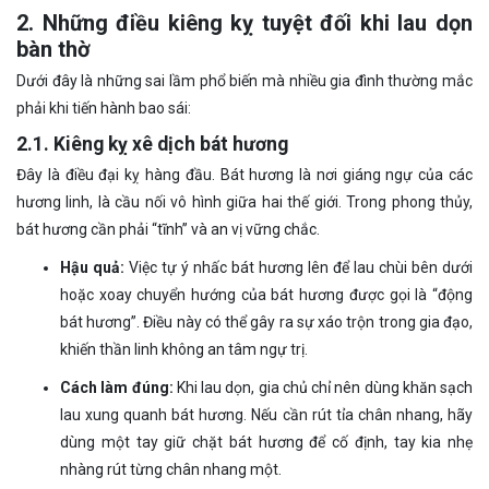
2. Những điều kiêng kỵ tuyệt đối khi lau dọn
bàn thờ
Dưới đây là những sai lầm phổ biến mà nhiều gia đình thường mắc
phải khi tiến hành bao sái:
2.1. Kiêng kỵ xê dịch bát hương
Đây là điều đại kỵ hàng đầu. Bát hương là nơi giáng ngự của các
hương linh, là cầu nối vô hình giữa hai thế giới. Trong phong thủy,
bát hương cần phải “tĩnh” và an vị vững chắc.
Hậu quả:
Việc tự ý nhấc bát hương lên để lau chùi bên dưới
hoặc xoay chuyển hướng của bát hương được gọi là “động
bát hương”. Điều này có thể gây ra sự xáo trộn trong gia đạo,
khiến thần linh không an tâm ngự trị.
Cách làm đúng:
Khi lau dọn, gia chủ chỉ nên dùng khăn sạch
lau xung quanh bát hương. Nếu cần rút tỉa chân nhang, hãy
dùng một tay giữ chặt bát hương để cố định, tay kia nhẹ
nhàng rút từng chân nhang một.