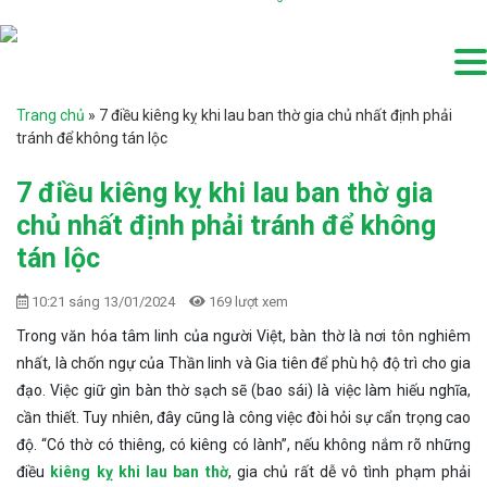
Trang chủ
»
7 điều kiêng kỵ khi lau ban thờ gia chủ nhất định phải
tránh để không tán lộc
7 điều kiêng kỵ khi lau ban thờ gia
chủ nhất định phải tránh để không
tán lộc
10:21 sáng 13/01/2024
169 lượt xem
Trong văn hóa tâm linh của người Việt, bàn thờ là nơi tôn nghiêm
nhất, là chốn ngự của Thần linh và Gia tiên để phù hộ độ trì cho gia
đạo. Việc giữ gìn bàn thờ sạch sẽ (bao sái) là việc làm hiếu nghĩa,
cần thiết. Tuy nhiên, đây cũng là công việc đòi hỏi sự cẩn trọng cao
độ. “Có thờ có thiêng, có kiêng có lành”, nếu không nắm rõ những
điều
kiêng kỵ khi lau ban thờ
, gia chủ rất dễ vô tình phạm phải