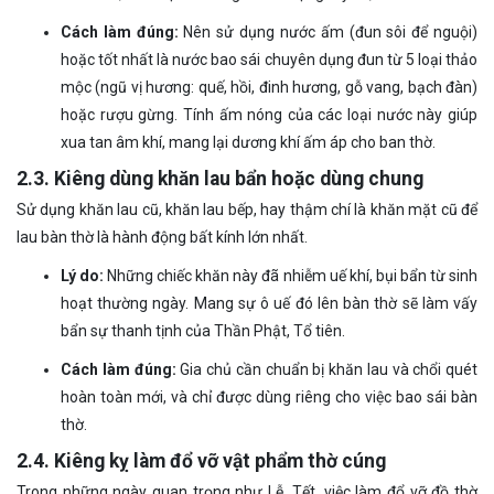
Cách làm đúng:
Nên sử dụng nước ấm (đun sôi để nguội)
hoặc tốt nhất là nước bao sái chuyên dụng đun từ 5 loại thảo
mộc (ngũ vị hương: quế, hồi, đinh hương, gỗ vang, bạch đàn)
hoặc rượu gừng. Tính ấm nóng của các loại nước này giúp
xua tan âm khí, mang lại dương khí ấm áp cho ban thờ.
2.3. Kiêng dùng khăn lau bẩn hoặc dùng chung
Sử dụng khăn lau cũ, khăn lau bếp, hay thậm chí là khăn mặt cũ để
lau bàn thờ là hành động bất kính lớn nhất.
Lý do:
Những chiếc khăn này đã nhiễm uế khí, bụi bẩn từ sinh
hoạt thường ngày. Mang sự ô uế đó lên bàn thờ sẽ làm vấy
bẩn sự thanh tịnh của Thần Phật, Tổ tiên.
Cách làm đúng:
Gia chủ cần chuẩn bị khăn lau và chổi quét
hoàn toàn mới, và chỉ được dùng riêng cho việc bao sái bàn
thờ.
2.4. Kiêng kỵ làm đổ vỡ vật phẩm thờ cúng
Trong những ngày quan trọng như Lễ, Tết, việc làm đổ vỡ đồ thờ