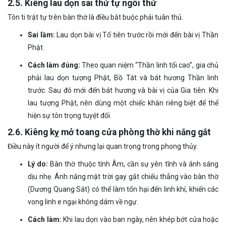
2.5. Kiêng lau dọn sai thứ tự ngôi thứ
Tôn ti trật tự trên bàn thờ là điều bắt buộc phải tuân thủ.
Sai lầm:
Lau dọn bài vị Tổ tiên trước rồi mới đến bài vị Thần
Phật.
Cách làm đúng:
Theo quan niệm “Thần linh tối cao”, gia chủ
phải lau dọn tượng Phật, Bồ Tát và bát hương Thần linh
trước. Sau đó mới đến bát hương và bài vị của Gia tiên. Khi
lau tượng Phật, nên dùng một chiếc khăn riêng biệt để thể
hiện sự tôn trọng tuyệt đối.
2.6. Kiêng kỵ mở toang cửa phòng thờ khi nắng gắt
Điều này ít người để ý nhưng lại quan trọng trong phong thủy.
Lý do:
Bàn thờ thuộc tính Âm, cần sự yên tĩnh và ánh sáng
dịu nhẹ. Ánh nắng mặt trời gay gắt chiếu thẳng vào bàn thờ
(Dương Quang Sát) có thể làm tổn hại đến linh khí, khiến các
vong linh e ngại không dám về ngự.
Cách làm:
Khi lau dọn vào ban ngày, nên khép bớt cửa hoặc