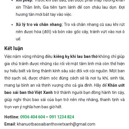
xin Thần linh, Gia tiên tạm lánh để con cháu lau dọn. Đợi
hương tàn mới bắt tay vào việc.
Xử lý tro và chân nhang:
Tro và chân nhang cũ sau khi rút
nên được hóa (đốt) và bón vào gốc cây, tránh vứt vào nơi ô
uế.
Kết luận
Việc nắm vững những điều
kiêng kỵ khi lau ban thờ
không chỉ giúp
gia chủ tránh được những rắc rối về mặt tâm linh mà còn thể hiện
sự hiểu biết và lòng thành kính sâu sắc đối với cội nguồn. Một ban
thờ sạch sẽ, được chăm sóc đúng cách sẽ là nơi tụ khí, sinh tài,
mang lại bình an và thịnh vượng cho cả gia đình. Hãy để
Khăn ướt
bao sái ban thờ Việt Xanh
trở thành người bạn đồng hành tin cậy,
giúp nghi thức bao sái của bạn trở nên nhẹ nhàng, thanh tịnh và
trọn vẹn ý nghĩa hơn bao giờ hết.
Hotline:
0936 404 604
–
091 1234 824
Email:
khanuotbaosaibanthovietxanh@gmail.com