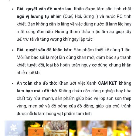
Giải quyết vấn đề nước lau:
Khăn được tẩm sẵn tinh chất
ngũ vị hương tự nhiên
(Quế, Hồi, Gừng…) và nước RO tinh
khiết. Bạn không cần lo lắng về việc dùng nước lã lạnh lẽo hay
mất công đun nấu. Hương thơm thảo mộc ấm áp giúp tẩy
uế, trừ tà và tăng vượng khí ngay lập tức.
Giải quyết vấn đề khăn bẩn:
Sản phẩm thiết kế dùng 1 lần.
Mỗi lần bao sái là một lần dùng khăn mới, đảm bảo sự thanh
khiết tuyệt đối, loại bỏ hoàn toàn nguy cơ dùng chung khăn
nhiễm uế khí.
An toàn cho đồ thờ:
Khăn ướt Việt Xanh
CAM KẾT không
làm bạc màu đồ thờ
. Không chứa cồn công nghiệp hay hóa
chất tẩy rửa mạnh, sản phẩm giúp bảo vệ lớp sơn son thếp
vàng, men sứ và độ bóng của đồ đồng, giúp gia chủ tránh
được nỗi lo làm hỏng vật phẩm tâm linh.