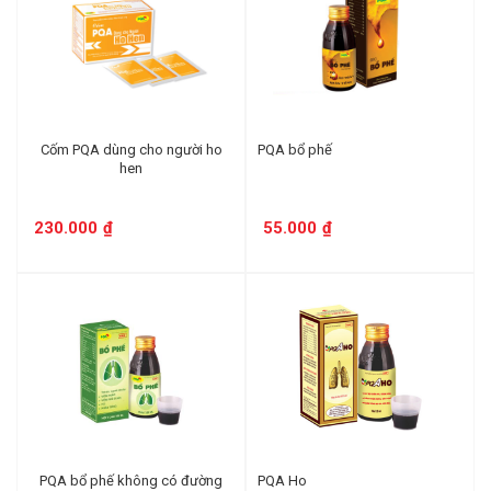
Cốm PQA dùng cho người ho
PQA bổ phế
hen
230.000
₫
55.000
₫
PQA bổ phế không có đường
PQA Ho