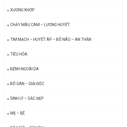
XƯƠNG KHỚP
CHẢY MÁU CAM – LƯƠNG HUYẾT
TIM MẠCH – HUYẾT ÁP – BỔ NÃO – AN THẦN
TIÊU HÓA
BỆNH NGOÀI DA
BỔ GAN – GIẢI ĐỘC
SINH LÝ – SẮC ĐẸP
MẸ – BÉ