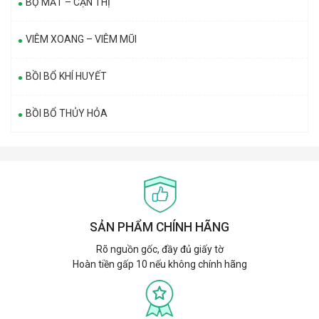
BỘ MẮT – CẬN THỊ
VIÊM XOANG – VIÊM MŨI
BỒI BỔ KHÍ HUYẾT
BỒI BỔ THỦY HỎA
SẢN PHẨM CHÍNH HÃNG
Rõ nguồn gốc, đầy đủ giấy tờ
Hoàn tiền gấp 10 nếu không chính hãng