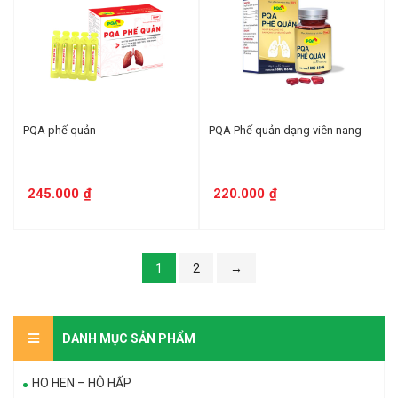
PQA phế quản
PQA Phế quản dạng viên nang
245.000
₫
220.000
₫
1
2
→
DANH MỤC SẢN PHẨM
HO HEN – HÔ HẤP