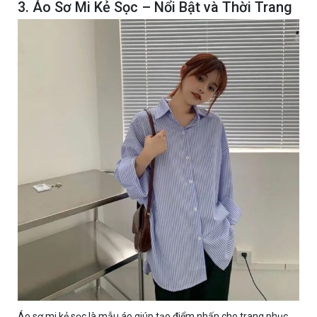
3. Áo Sơ Mi Kẻ Sọc – Nổi Bật và Thời Trang
Áo sơ mi kẻ sọc là mẫu áo giúp tạo điểm nhấn cho trang phục