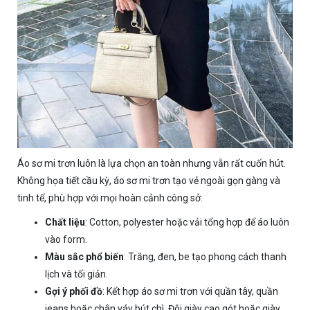
Áo sơ mi trơn luôn là lựa chọn an toàn nhưng vẫn rất cuốn hút.
Không họa tiết cầu kỳ, áo sơ mi trơn tạo vẻ ngoài gọn gàng và
tinh tế, phù hợp với mọi hoàn cảnh công sở.
Chất liệu
: Cotton, polyester hoặc vải tổng hợp để áo luôn
vào form.
Màu sắc phổ biến
: Trắng, đen, be tạo phong cách thanh
lịch và tối giản.
Gợi ý phối đồ
: Kết hợp áo sơ mi trơn với quần tây, quần
jeans hoặc chân váy bút chì. Đôi giày cao gót hoặc giày