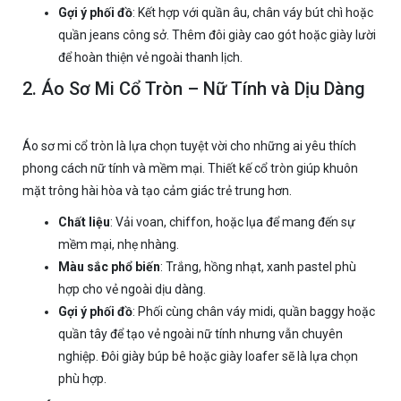
Gợi ý phối đồ
: Kết hợp với quần âu, chân váy bút chì hoặc
quần jeans công sở. Thêm đôi giày cao gót hoặc giày lười
để hoàn thiện vẻ ngoài thanh lịch.
2. Áo Sơ Mi Cổ Tròn – Nữ Tính và Dịu Dàng
Áo sơ mi cổ tròn là lựa chọn tuyệt vời cho những ai yêu thích
phong cách nữ tính và mềm mại. Thiết kế cổ tròn giúp khuôn
mặt trông hài hòa và tạo cảm giác trẻ trung hơn.
Chất liệu
: Vải voan, chiffon, hoặc lụa để mang đến sự
mềm mại, nhẹ nhàng.
Màu sắc phổ biến
: Trắng, hồng nhạt, xanh pastel phù
hợp cho vẻ ngoài dịu dàng.
Gợi ý phối đồ
: Phối cùng chân váy midi, quần baggy hoặc
quần tây để tạo vẻ ngoài nữ tính nhưng vẫn chuyên
nghiệp. Đôi giày búp bê hoặc giày loafer sẽ là lựa chọn
phù hợp.