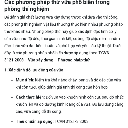
Các phương pháp thử vữa phổ biến trong
phòng thí nghiệm
Để đánh giá chất lượng vữa xây dựng trước khi đưa vào thi công,
các phòng thí nghiệm vật liệu thường thực hiện nhiều phương pháp
thử khác nhau. Những phép thử này giúp xác định đặc tính cơ lý
của vữa như độ dẻo, thời gian ninh kết, cường độ chịu nén… nhằm
đảm bảo vữa đạt tiêu chuẩn và phù hợp với yêu cầu kỹ thuật. Dưới
đây là các phương pháp phổ biến được áp dụng theo
TCVN
3121:2003 – Vữa xây dựng – Phương pháp thử
:
1. Xác định độ lưu động của vữa
Mục đích:
Kiểm tra khả năng chảy loang và độ dẻo của vữa
khi còn tươi, giúp đánh giá tính thi công của hỗn hợp.
Cách thực hiện:
Đổ vữa vào khuôn hình côn cụt, sau đó nhấc
khuôn lên và đo đường kính loang của vữa. Độ lưu động càng
cao, vữa càng dễ thi công.
Tiêu chuẩn áp dụng:
TCVN 3121-3:2003.