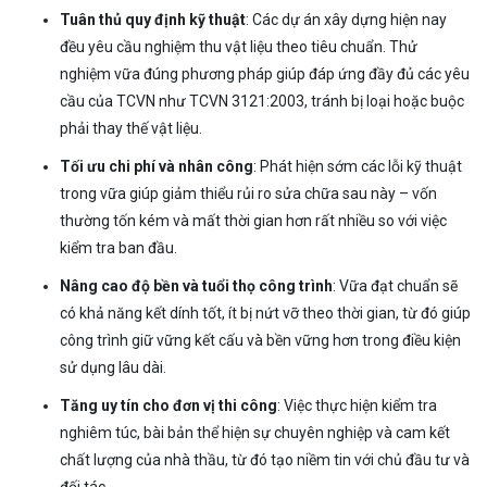
Tuân thủ quy định kỹ thuật
: Các dự án xây dựng hiện nay
đều yêu cầu nghiệm thu vật liệu theo tiêu chuẩn. Thử
nghiệm vữa đúng phương pháp giúp đáp ứng đầy đủ các yêu
cầu của TCVN như TCVN 3121:2003, tránh bị loại hoặc buộc
phải thay thế vật liệu.
Tối ưu chi phí và nhân công
: Phát hiện sớm các lỗi kỹ thuật
trong vữa giúp giảm thiểu rủi ro sửa chữa sau này – vốn
thường tốn kém và mất thời gian hơn rất nhiều so với việc
kiểm tra ban đầu.
Nâng cao độ bền và tuổi thọ công trình
: Vữa đạt chuẩn sẽ
có khả năng kết dính tốt, ít bị nứt vỡ theo thời gian, từ đó giúp
công trình giữ vững kết cấu và bền vững hơn trong điều kiện
sử dụng lâu dài.
Tăng uy tín cho đơn vị thi công
: Việc thực hiện kiểm tra
nghiêm túc, bài bản thể hiện sự chuyên nghiệp và cam kết
chất lượng của nhà thầu, từ đó tạo niềm tin với chủ đầu tư và