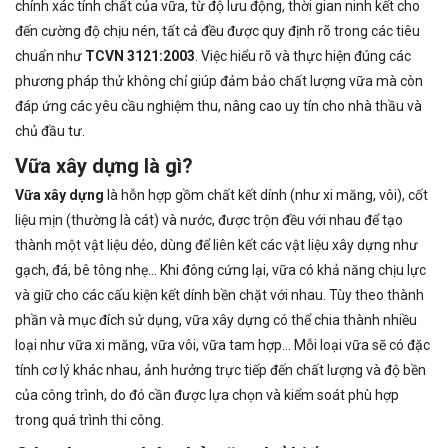
chính xác tính chất của vữa, từ độ lưu động, thời gian ninh kết cho
đến cường độ chịu nén, tất cả đều được quy định rõ trong các tiêu
chuẩn như
TCVN 3121:2003
. Việc hiểu rõ và thực hiện đúng các
phương pháp thử không chỉ giúp đảm bảo chất lượng vữa mà còn
đáp ứng các yêu cầu nghiệm thu, nâng cao uy tín cho nhà thầu và
chủ đầu tư.
Vữa xây dựng là gì?
Vữa xây dựng
là hỗn hợp gồm chất kết dính (như xi măng, vôi), cốt
liệu mịn (thường là cát) và nước, được trộn đều với nhau để tạo
thành một vật liệu dẻo, dùng để liên kết các vật liệu xây dựng như
gạch, đá, bê tông nhẹ… Khi đông cứng lại, vữa có khả năng chịu lực
và giữ cho các cấu kiện kết dính bền chặt với nhau. Tùy theo thành
phần và mục đích sử dụng, vữa xây dựng có thể chia thành nhiều
loại như vữa xi măng, vữa vôi, vữa tam hợp… Mỗi loại vữa sẽ có đặc
tính cơ lý khác nhau, ảnh hưởng trực tiếp đến chất lượng và độ bền
của công trình, do đó cần được lựa chọn và kiểm soát phù hợp
trong quá trình thi công.