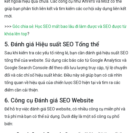
kết ngoài hiệu quả chưa. Các công cụ như Ahrefs và Moz có thể
giúp bạn phân tích liên kết và tìm kiếm các cơ hội xây dựng liên kết
mới.
>>>
Góc chia sẻ
:
Học SEO mất bao lâu đi làm được và SEO được từ
khóa lên top
?
5. Đánh giá Hiệu suất SEO Tổng thể
Sau khi kiểm tra các yếu tố riêng lẻ, bạn cần đánh giá hiệu suất SEO
tổng thể của website. Sử dụng các báo cáo từ Google Analytics và
Google Search Console để theo dõi lưu lượng truy cập, tỷ lệ chuyển
đổi và các chỉ số hiệu suất khác. Điều này sẽ giúp bạn có cái nhìn
tổng quan về hiệu quả của chiến lược SEO hiện tại và tìm ra các
điểm cần cải thiện.
6. Công cụ Đánh giá SEO Website
Để hỗ trợ việc đánh giá SEO website, có nhiều công cụ miễn phí và
trả phí mà bạn có thể sử dụng. Dưới đây là một số công cụ phổ
biến: