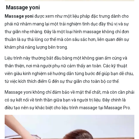
Massage yoni
Massage yoni
được xem như một liệu pháp đặc trưng dành cho
phái nữ nhằm mang lại một trải nghiệm tình dục đầy thú vị và sự
thư giãn nhẹ nhàng. Đây là một loại hình massage không chỉ đơn
thuần là sự thả lỏng cơ thể mà còn sâu sắc hơn, liên quan đến sự
khám phá năng lượng bên trong.
Liệu trình này thường bắt đầu bằng một không gian ấm cúng và
thân thiện, nơi mà người phụ nữ cảm thấy an toàn. Các kỹ thuật
viên giàu kinh nghiệm sẽ hướng dẫn từng bước để giúp bạn dễ chịu,
từ việc kích thích điểm G đến sự thư giãn cho toàn bộ cơ thể.
Massage yoni không chỉ đảm bảo về mặt thể chất, mà còn cần phải
có sự kết nối về tinh thần giữa bạn và người trị liệu. Đây chính là
điều tạo nên sự khác biệt cho liệu trình massage tại Massage Pro.