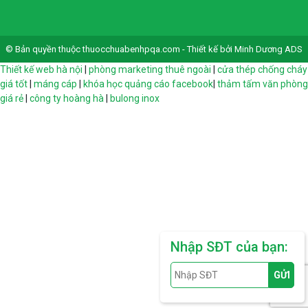
© Bản quyền thuộc thuocchuabenhpqa.com - Thiết kế bởi Minh Dương ADS
Thiết kế web hà nội
|
phòng marketing thuê ngoài
|
cửa thép chống cháy
giá tốt
|
máng cáp
|
khóa học quảng cáo facebook
|
thảm tấm văn phòng
giá rẻ
|
công ty hoàng hà
|
bulong inox
Nhập SĐT của bạn: