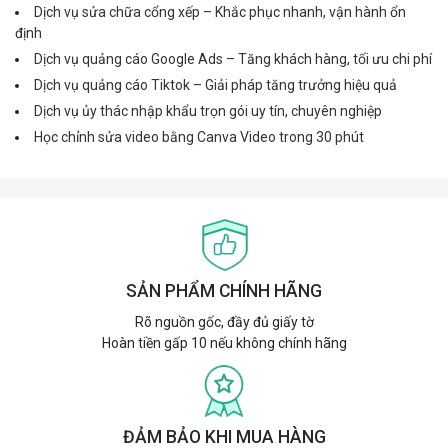
Dịch vụ sửa chữa cổng xếp – Khắc phục nhanh, vận hành ổn
định
Dịch vụ quảng cáo Google Ads – Tăng khách hàng, tối ưu chi phí
Dịch vụ quảng cáo Tiktok – Giải pháp tăng trưởng hiệu quả
Dịch vụ ủy thác nhập khẩu trọn gói uy tín, chuyên nghiệp
Học chỉnh sửa video bằng Canva Video trong 30 phút
SẢN PHẨM CHÍNH HÃNG
Rõ nguồn gốc, đầy đủ giấy tờ
Hoàn tiền gấp 10 nếu không chính hãng
ĐẢM BẢO KHI MUA HÀNG