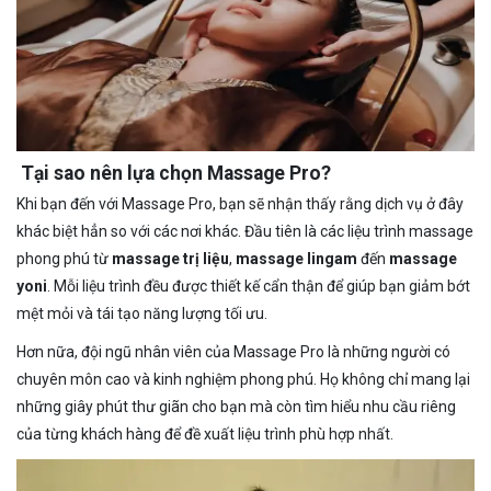
Tại sao nên lựa chọn Massage Pro?
Khi bạn đến với Massage Pro, bạn sẽ nhận thấy rằng dịch vụ ở đây
khác biệt hẳn so với các nơi khác. Đầu tiên là các liệu trình massage
phong phú từ
massage trị liệu
,
massage lingam
đến
massage
yoni
. Mỗi liệu trình đều được thiết kế cẩn thận để giúp bạn giảm bớt
mệt mỏi và tái tạo năng lượng tối ưu.
Hơn nữa, đội ngũ nhân viên của Massage Pro là những người có
chuyên môn cao và kinh nghiệm phong phú. Họ không chỉ mang lại
những giây phút thư giãn cho bạn mà còn tìm hiểu nhu cầu riêng
của từng khách hàng để đề xuất liệu trình phù hợp nhất.