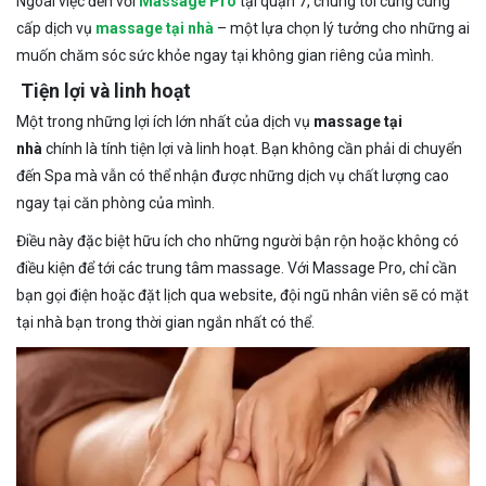
Ngoài việc đến với
Massage Pro
tại quận 7, chúng tôi cũng cung
cấp dịch vụ
massage tại nhà
– một lựa chọn lý tưởng cho những ai
muốn chăm sóc sức khỏe ngay tại không gian riêng của mình.
Tiện lợi và linh hoạt
Một trong những lợi ích lớn nhất của dịch vụ
massage tại
nhà
chính là tính tiện lợi và linh hoạt. Bạn không cần phải di chuyển
đến Spa mà vẫn có thể nhận được những dịch vụ chất lượng cao
ngay tại căn phòng của mình.
Điều này đặc biệt hữu ích cho những người bận rộn hoặc không có
điều kiện để tới các trung tâm massage. Với Massage Pro, chỉ cần
bạn gọi điện hoặc đặt lịch qua website, đội ngũ nhân viên sẽ có mặt
tại nhà bạn trong thời gian ngắn nhất có thể.