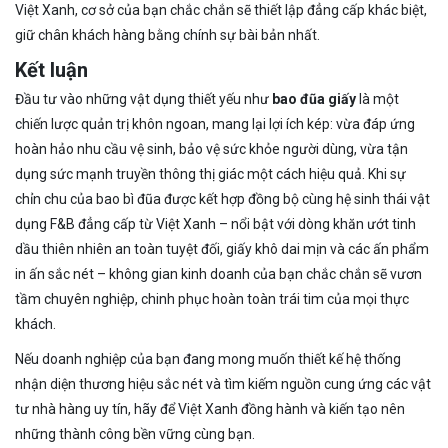
Việt Xanh, cơ sở của bạn chắc chắn sẽ thiết lập đẳng cấp khác biệt,
giữ chân khách hàng bằng chính sự bài bản nhất.
Kết luận
Đầu tư vào những vật dụng thiết yếu như
bao đũa giấy
là một
chiến lược quản trị khôn ngoan, mang lại lợi ích kép: vừa đáp ứng
hoàn hảo nhu cầu vệ sinh, bảo vệ sức khỏe người dùng, vừa tận
dụng sức mạnh truyền thông thị giác một cách hiệu quả. Khi sự
chỉn chu của bao bì đũa được kết hợp đồng bộ cùng hệ sinh thái vật
dụng F&B đẳng cấp từ Việt Xanh – nổi bật với dòng khăn ướt tinh
dầu thiên nhiên an toàn tuyệt đối, giấy khô dai mịn và các ấn phẩm
in ấn sắc nét – không gian kinh doanh của bạn chắc chắn sẽ vươn
tầm chuyên nghiệp, chinh phục hoàn toàn trái tim của mọi thực
khách.
Nếu doanh nghiệp của bạn đang mong muốn thiết kế hệ thống
nhận diện thương hiệu sắc nét và tìm kiếm nguồn cung ứng các vật
tư nhà hàng uy tín, hãy để Việt Xanh đồng hành và kiến tạo nên
những thành công bền vững cùng bạn.