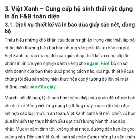
3. Việt Xanh – Cung cấp hệ sinh thái vật dụng
in ấn F&B toàn diện
3.1. Dịch vụ thiết kế và in bao đũa giấy sắc nét, đồng
bộ
Thấu hiểu những khó khăn của doanh nghiệp trong việc thiết lập bộ
nhận diện thương hiệu bài bản nhưng vẫn phải tối ưu hóa chi phí,
Việt Xanh tự hào mang đến các giải pháp thiết kế và cung cấp ấn
phẩm in ấn chuyên nghiệp dành riêng cho
ngành F&B
. Dù cơ sở
kinh doanh của bạn theo đuổi phong cách nào, đội ngũ thiết kế của
chúng tôi đều sẵn sàng hiện thực hóa các ý tưởng đó lên bề mặt
những chiếc
bao đũa giấy
.
Mọi chi tiết đồ họa, tỷ lệ logo hay thông điệp của quán đều được tinh
chỉnh tỉ mỉ. Bằng việc ứng dụng hệ thống máy móc in ấn hiện đại
kết hợp các loại mực in an toàn, Việt Xanh cam kết mỗi chiếc vỏ bọc
đũa khi đến tay thực khách đều đạt chất lượng hiển thị sắc sảo
nhất. Mực in bám dính tốt, không phai nhòe, đường dán keo ép góc
vuông vắn. Đến với Việt Xanh, bạn sẽ nhận được những tư vấn chân