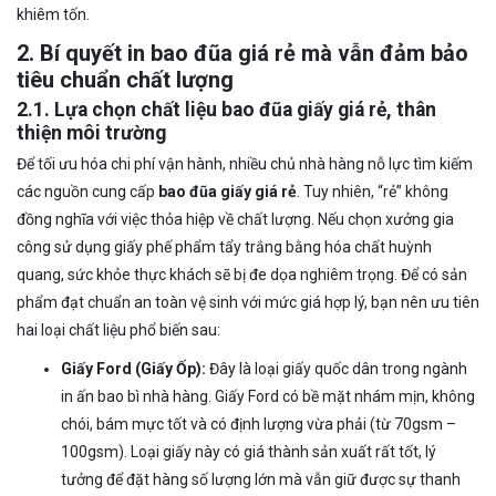
khiêm tốn.
2. Bí quyết in bao đũa giá rẻ mà vẫn đảm bảo
tiêu chuẩn chất lượng
2.1. Lựa chọn chất liệu bao đũa giấy giá rẻ, thân
thiện môi trường
Để tối ưu hóa chi phí vận hành, nhiều chủ nhà hàng nỗ lực tìm kiếm
các nguồn cung cấp
bao đũa giấy giá rẻ
. Tuy nhiên, “rẻ” không
đồng nghĩa với việc thỏa hiệp về chất lượng. Nếu chọn xưởng gia
công sử dụng giấy phế phẩm tẩy trắng bằng hóa chất huỳnh
quang, sức khỏe thực khách sẽ bị đe dọa nghiêm trọng. Để có sản
phẩm đạt chuẩn an toàn vệ sinh với mức giá hợp lý, bạn nên ưu tiên
hai loại chất liệu phổ biến sau:
Giấy Ford (Giấy Ốp):
Đây là loại giấy quốc dân trong ngành
in ấn bao bì nhà hàng. Giấy Ford có bề mặt nhám mịn, không
chói, bám mực tốt và có định lượng vừa phải (từ 70gsm –
100gsm). Loại giấy này có giá thành sản xuất rất tốt, lý
tưởng để đặt hàng số lượng lớn mà vẫn giữ được sự thanh