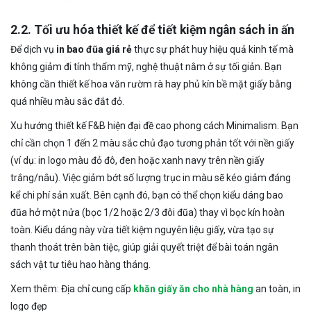
2.2. Tối ưu hóa thiết kế để tiết kiệm ngân sách in ấn
Để dịch vụ
in bao đũa giá rẻ
thực sự phát huy hiệu quả kinh tế mà
không giảm đi tính thẩm mỹ, nghệ thuật nằm ở sự tối giản. Bạn
không cần thiết kế hoa văn rườm rà hay phủ kín bề mặt giấy bằng
quá nhiều màu sắc đắt đỏ.
Xu hướng thiết kế F&B hiện đại đề cao phong cách Minimalism. Bạn
chỉ cần chọn 1 đến 2 màu sắc chủ đạo tương phản tốt với nền giấy
(ví dụ: in logo màu đỏ đô, đen hoặc xanh navy trên nền giấy
trắng/nâu). Việc giảm bớt số lượng trục in màu sẽ kéo giảm đáng
kể chi phí sản xuất. Bên cạnh đó, bạn có thể chọn kiểu dáng bao
đũa hở một nửa (bọc 1/2 hoặc 2/3 đôi đũa) thay vì bọc kín hoàn
toàn. Kiểu dáng này vừa tiết kiệm nguyên liệu giấy, vừa tạo sự
thanh thoát trên bàn tiệc, giúp giải quyết triệt để bài toán ngân
sách vật tư tiêu hao hàng tháng.
Xem thêm: Địa chỉ cung cấp
khăn giấy ăn cho nhà hàng
an toàn, in
logo đẹp