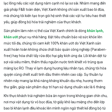
lạc lõng nếu các vật dụng nằm cạnh nó lại sơ sài. Nhằm mang đến
giải pháp F&B toàn diện, Việt Xanh không chỉ sản xuất bao bì đũa,
mà chúng tôi kiến tạo trọn gói hệ sinh thái các vật tư tiêu hao thiết
yếu, giúp đồng bộ hóa trải nghiệm của thực khách.
Sản phẩm làm nên vị thế của Việt Xanh chính là dòng
khăn lạnh,
khăn ướt
phục vụ nhà hàng. Đặt tiêu chuẩn bảo vệ sức khỏe lên
mức tối đa, chúng tôi cam kết 100% khăn ướt do Việt Xanh sản
xuất hoàn toàn không chứa chất bảo quản công nghiệp (Paraben-
free) hay hóa chất tẩy rửa độc hại gây kích ứng da. Lõi khăn dệt từ
sợi vải siêu mềm, thẩm thấu nguồn nước tinh khiết vô trùng qua
màng lọc RO. Thay vì lạm dụng hương liệu nhân tạo, chúng tôi hòa
quyện cùng chiết xuất tinh dầu thiên nhiên cao cấp. Sự thuần tự
nhiên này mang lại khả năng kháng khuẩn dịu nhẹ, hương thơm
thư giãn, giúp sản phẩm duy trì hạn sử dụng chuẩn xác là 6 tháng.
Khi thực khách trải nghiệm bữa ăn ngon trong không gian chỉn chu,
nơi mọi vật dụng từ vỏ bọc đũa, tờ giấy khô lau miệng cho đến lớp
bao bì khăn lạnh đều khoác lên mình ngôn ngữ thiết kế đồng bộ từ