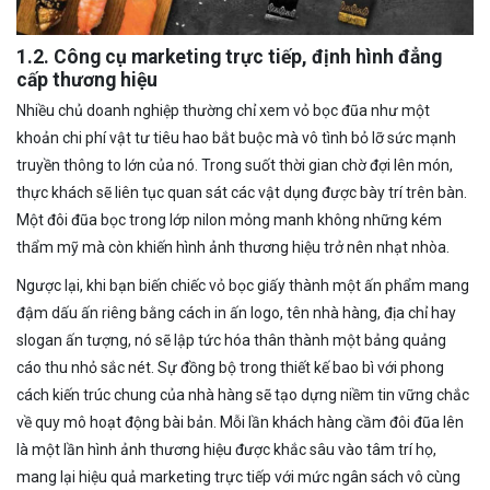
1.2. Công cụ marketing trực tiếp, định hình đẳng
cấp thương hiệu
Nhiều chủ doanh nghiệp thường chỉ xem vỏ bọc đũa như một
khoản chi phí vật tư tiêu hao bắt buộc mà vô tình bỏ lỡ sức mạnh
truyền thông to lớn của nó. Trong suốt thời gian chờ đợi lên món,
thực khách sẽ liên tục quan sát các vật dụng được bày trí trên bàn.
Một đôi đũa bọc trong lớp nilon mỏng manh không những kém
thẩm mỹ mà còn khiến hình ảnh thương hiệu trở nên nhạt nhòa.
Ngược lại, khi bạn biến chiếc vỏ bọc giấy thành một ấn phẩm mang
đậm dấu ấn riêng bằng cách in ấn logo, tên nhà hàng, địa chỉ hay
slogan ấn tượng, nó sẽ lập tức hóa thân thành một bảng quảng
cáo thu nhỏ sắc nét. Sự đồng bộ trong thiết kế bao bì với phong
cách kiến trúc chung của nhà hàng sẽ tạo dựng niềm tin vững chắc
về quy mô hoạt động bài bản. Mỗi lần khách hàng cầm đôi đũa lên
là một lần hình ảnh thương hiệu được khắc sâu vào tâm trí họ,
mang lại hiệu quả marketing trực tiếp với mức ngân sách vô cùng