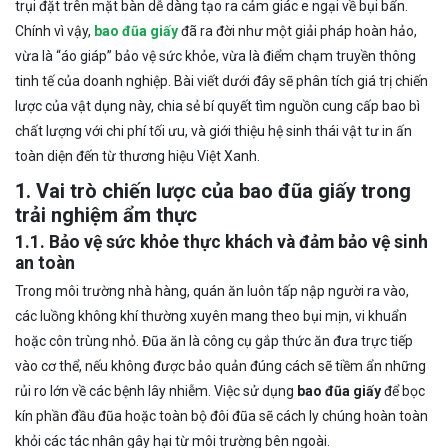
trụi đặt trên mặt bàn dễ dàng tạo ra cảm giác e ngại về bụi bẩn.
Chính vì vậy,
bao đũa giấy
đã ra đời như một giải pháp hoàn hảo,
vừa là “áo giáp” bảo vệ sức khỏe, vừa là điểm chạm truyền thông
tinh tế của doanh nghiệp. Bài viết dưới đây sẽ phân tích giá trị chiến
lược của vật dụng này, chia sẻ bí quyết tìm nguồn cung cấp bao bì
chất lượng với chi phí tối ưu, và giới thiệu hệ sinh thái vật tư in ấn
toàn diện đến từ thương hiệu Việt Xanh.
1. Vai trò chiến lược của bao đũa giấy trong
trải nghiệm ẩm thực
1.1. Bảo vệ sức khỏe thực khách và đảm bảo vệ sinh
an toàn
Trong môi trường nhà hàng, quán ăn luôn tấp nập người ra vào,
các luồng không khí thường xuyên mang theo bụi mịn, vi khuẩn
hoặc côn trùng nhỏ. Đũa ăn là công cụ gắp thức ăn đưa trực tiếp
vào cơ thể, nếu không được bảo quản đúng cách sẽ tiềm ẩn những
rủi ro lớn về các bệnh lây nhiễm. Việc sử dụng
bao đũa giấy
để bọc
kín phần đầu đũa hoặc toàn bộ đôi đũa sẽ cách ly chúng hoàn toàn
khỏi các tác nhân gây hại từ môi trường bên ngoài.