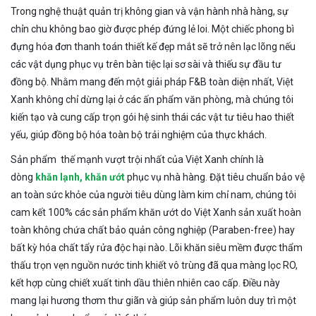
Trong nghệ thuật quản trị không gian và vận hành nhà hàng, sự
chỉn chu không bao giờ được phép đứng lẻ loi. Một chiếc phong bì
đựng hóa đơn thanh toán thiết kế đẹp mắt sẽ trở nên lạc lõng nếu
các vật dụng phục vụ trên bàn tiệc lại sơ sài và thiếu sự đầu tư
đồng bộ. Nhằm mang đến một giải pháp F&B toàn diện nhất, Việt
Xanh không chỉ dừng lại ở các ấn phẩm văn phòng, mà chúng tôi
kiến tạo và cung cấp trọn gói hệ sinh thái các vật tư tiêu hao thiết
yếu, giúp đồng bộ hóa toàn bộ trải nghiệm của thực khách.
Sản phẩm thế mạnh vượt trội nhất của Việt Xanh chính là
dòng
khăn lạnh, khăn ướt
phục vụ nhà hàng. Đặt tiêu chuẩn bảo vệ
an toàn sức khỏe của người tiêu dùng làm kim chỉ nam, chúng tôi
cam kết 100% các sản phẩm khăn ướt do Việt Xanh sản xuất hoàn
toàn không chứa chất bảo quản công nghiệp (Paraben-free) hay
bất kỳ hóa chất tẩy rửa độc hại nào. Lõi khăn siêu mềm được thẩm
thấu trọn vẹn nguồn nước tinh khiết vô trùng đã qua màng lọc RO,
kết hợp cùng chiết xuất tinh dầu thiên nhiên cao cấp. Điều này
mang lại hương thơm thư giãn và giúp sản phẩm luôn duy trì một