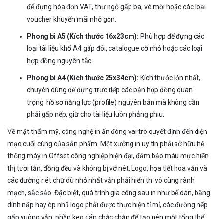
để đựng hóa đơn VAT, thư ngỏ gấp ba, vé mời hoặc các loại
voucher khuyến mãi nhỏ gọn.
Phong bì A5 (Kích thước 16x23cm):
Phù hợp để đựng các
loại tài liệu khổ A4 gấp đôi, catalogue cỡ nhỏ hoặc các loại
hợp đồng nguyên tắc.
Phong bì A4 (Kích thước 25x34cm):
Kích thước lớn nhất,
chuyên dùng để đựng trực tiếp các bản hợp đồng quan
trọng, hồ sơ năng lực (profile) nguyên bản mà không cần
phải gấp nếp, giữ cho tài liệu luôn phẳng phiu.
Về mặt thẩm mỹ, công nghệ in ấn đóng vai trò quyết định đến diện
mạo cuối cùng của sản phẩm. Một xưởng in uy tín phải sở hữu hệ
thống máy in Offset công nghiệp hiện đại, đảm bảo màu mực hiển
thị tươi tắn, đồng đều và không bị vỡ nét. Logo, họa tiết hoa văn và
các đường nét chữ dù nhỏ nhất vẫn phải hiển thị vô cùng rành
mạch, sắc sảo. Đặc biệt, quá trình gia công sau in như bế dán, băng
dính nắp hay ép nhũ logo phải được thực hiện tỉ mỉ, các đường nếp
gấp vuông vắn, phần keo dán chắc chắn để tạo nên một tổng thể