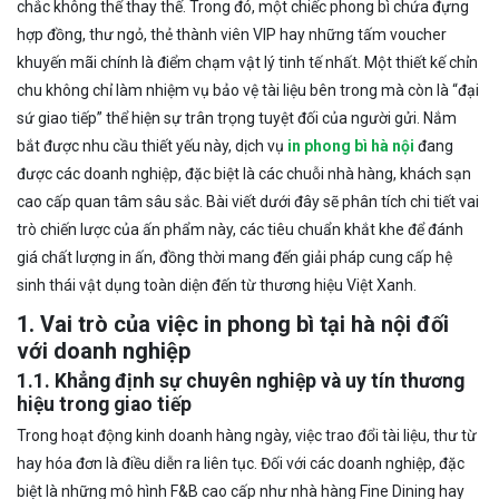
chắc không thể thay thế. Trong đó, một chiếc phong bì chứa đựng
hợp đồng, thư ngỏ, thẻ thành viên VIP hay những tấm voucher
khuyến mãi chính là điểm chạm vật lý tinh tế nhất. Một thiết kế chỉn
chu không chỉ làm nhiệm vụ bảo vệ tài liệu bên trong mà còn là “đại
sứ giao tiếp” thể hiện sự trân trọng tuyệt đối của người gửi. Nắm
bắt được nhu cầu thiết yếu này, dịch vụ
in phong bì hà nội
đang
được các doanh nghiệp, đặc biệt là các chuỗi nhà hàng, khách sạn
cao cấp quan tâm sâu sắc. Bài viết dưới đây sẽ phân tích chi tiết vai
trò chiến lược của ấn phẩm này, các tiêu chuẩn khắt khe để đánh
giá chất lượng in ấn, đồng thời mang đến giải pháp cung cấp hệ
sinh thái vật dụng toàn diện đến từ thương hiệu Việt Xanh.
1. Vai trò của việc in phong bì tại hà nội đối
với doanh nghiệp
1.1. Khẳng định sự chuyên nghiệp và uy tín thương
hiệu trong giao tiếp
Trong hoạt động kinh doanh hàng ngày, việc trao đổi tài liệu, thư từ
hay hóa đơn là điều diễn ra liên tục. Đối với các doanh nghiệp, đặc
biệt là những mô hình F&B cao cấp như nhà hàng Fine Dining hay