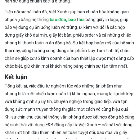
hạn sử dụng chuẩn xác là 6 tháng.
Tiếp nối sự bài bản đó, Việt Xanh giúp bạn chuẩn hóa không gian
phục vụ bằng hệ thống
bao đũa, bao thìa
bằng giấy in logo, giúp
bảo vệ dụng cụ ăn uống luôn vô trùng. Đi kèm với đó là các hộp
đựng giấy khô dai mịn, giấy lót bàn, phiếu order và cả những chiếc
phong bì thanh toán in ấn đồng bộ. Sự kết hợp hoàn mỹ của hệ sinh
thái này, cộng hưởng cùng dòng sản phẩm Duy Tâm tinh tế, chắc
chắn sẽ giúp cơ sở kinh doanh của bạn thiết lập được một đẳng cấp
khác biệt, giữ chân mọi khách hàng bằng chính sự tận tâm nhất.
Kết luận
Tổng kết lại, việc đầu tư nghiêm túc vào những ấn phẩm như
phong bì là một chiến lược quản trị khôn ngoan, mang lại lợi ích kép:
vừa khẳng định sự uy tín, chuyên nghiệp trong giao tiếp, vừa tận
dụng sức mạnh truyền thông thị giác một cách vô cùng hiệu quả.
Khi sự chỉn chu của hệ thống văn phòng được kết hợp đồng bộ cùng
hệ sinh thái vật dụng F&B đẳng cấp từ Việt Xanh – nổi bật với dòng
khăn ướt tinh dầu thiên nhiên an toàn tuyệt đối, bao đũa và giấy