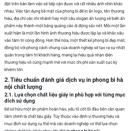
đặt trên bàn làm việc sẽ tiếp cận được với rất nhiều ánh nhìn khác
nhau. Việc tận dụng bề mặt của phong bì để in ấn logo, tên thương
hiệu, địa chỉ các chi nhánh hay một câu slogan ấn tượng sẽ biến ấn
phẩm này thành một bảng quảng cáo di động sắc nét. Mỗi một lần
xuất hiện là một lần hình ảnh thương hiệu được lặp lại và khắc sâu
vào tâm trí cộng đồng. Hơn thế nữa, một thiết kế phong bì đẹp mắt,
đồng bộ với phong cách chung của doanh nghiệp sẽ tạo ra sự nhất
quán trong tâm trí khách hàng, mang lại hiệu quả nhận diện
thương hiệu vô cùng mạnh mẽ với mức chi phí sản xuất cực kỳ
khiêm tốn.
2. Tiêu chuẩn đánh giá dịch vụ in phong bì hà
nội chất lượng
2.1. Lựa chọn chất liệu giấy in phù hợp với từng mục
đích sử dụng
Để sở hữu một ấn phẩm hoàn hảo, yếu tố cốt lõi đầu tiên cần quan
tâm chính là chất liệu giấy. Tùy thuộc vào định vị thương hiệu và
mục đích sử dụng cụ thể mà các doanh nghiệp có thể lựa chọn
những chất liệu khác nhau khi đặt
in phong bì hà nội
: