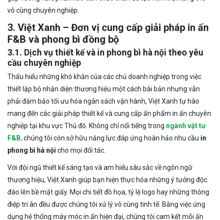
vô cùng chuyên nghiệp.
3. Việt Xanh – Đơn vị cung cấp giải pháp in ấn
F&B và phong bì đồng bộ
3.1. Dịch vụ thiết kế và in phong bì hà nội theo yêu
cầu chuyên nghiệp
Thấu hiểu những khó khăn của các chủ doanh nghiệp trong việc
thiết lập bộ nhận diện thương hiệu một cách bài bản nhưng vẫn
phải đảm bảo tối ưu hóa ngân sách vận hành, Việt Xanh tự hào
mang đến các giải pháp thiết kế và cung cấp ấn phẩm in ấn chuyên
nghiệp tại khu vực Thủ đô. Không chỉ nổi tiếng trong
ngành vật tư
F&B
, chúng tôi còn sở hữu năng lực đáp ứng hoàn hảo nhu cầu
in
phong bì hà nội
cho mọi đối tác.
Với đội ngũ thiết kế sáng tạo và am hiểu sâu sắc về ngôn ngữ
thương hiệu, Việt Xanh giúp bạn hiện thực hóa những ý tưởng độc
đáo lên bề mặt giấy. Mọi chi tiết đồ họa, tỷ lệ logo hay những thông
điệp tri ân đều được chúng tôi xử lý vô cùng tinh tế. Bằng việc ứng
dụng hệ thống máy móc in ấn hiện đại, chúng tôi cam kết mỗi ấn