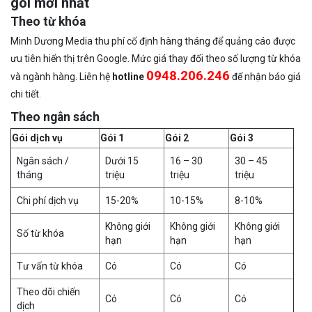
gói mới nhất
Theo từ khóa
Minh Dương Media thu phí cố định hàng tháng để quảng cáo được
ưu tiên hiển thị trên Google. Mức giá thay đổi theo số lượng từ khóa
0948.206.246
và ngành hàng. Liên hệ
hotline
để nhận báo giá
chi tiết.
Theo ngân sách
Gói dịch vụ
Gói 1
Gói 2
Gói 3
Ngân sách /
Dưới 15
16 – 30
30 – 45
tháng
triệu
triệu
triệu
Chi phí dịch vụ
15-20%
10-15%
8-10%
Không giới
Không giới
Không giới
Số từ khóa
hạn
hạn
hạn
Tư vấn từ khóa
Có
Có
Có
Theo dõi chiến
Có
Có
Có
dịch