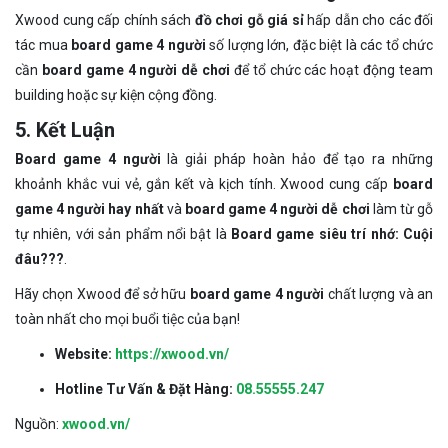
Xwood cung cấp chính sách
đồ chơi gỗ giá sỉ
hấp dẫn cho các đối
tác mua
board game 4 người
số lượng lớn, đặc biệt là các tổ chức
cần
board game 4 người dễ chơi
để tổ chức các hoạt động team
building hoặc sự kiện cộng đồng.
5. Kết Luận
Board game 4 người
là giải pháp hoàn hảo để tạo ra những
khoảnh khắc vui vẻ, gắn kết và kịch tính. Xwood cung cấp
board
game 4 người hay nhất
và
board game 4 người dễ chơi
làm từ gỗ
tự nhiên, với sản phẩm nổi bật là
Board game siêu trí nhớ: Cuội
đâu???
.
Hãy chọn Xwood để sở hữu
board game 4 người
chất lượng và an
toàn nhất cho mọi buổi tiệc của bạn!
Website:
https://xwood.vn/
Hotline Tư Vấn & Đặt Hàng:
08.55555.247
Nguồn:
xwood.vn/