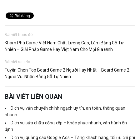
Bài viết trước đó
Khám Phá Game Việt Nam Chất Lượng Cao, Làm Bằng Gỗ Tự
Nhiên – Giải Pháp Game Hay Việt Nam Cho Mọi Gia Đình
Bài viết sau đó
Tuyển Chọn Top Board Game 2 Người Hay Nhất – Board Game 2
Người Vui Nhộn Bằng Gỗ Tự Nhiên
BÀI VIẾT LIÊN QUAN
Dịch vụ vận chuyển chính ngạch uy tín, an toàn, thông quan
nhanh
Dịch vụ sửa chữa cổng xếp – Khắc phục nhanh, vận hành ổn
định
Dịch vụ quảng cáo Google Ads – Tăng khách hàng, tối ưu chi phí