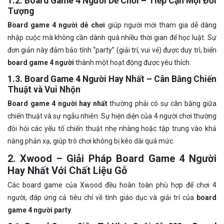
1.2. Board Game 4 Người Dễ Chơi – Tiếp Cận Mọi Đối
Tượng
Board game 4 người dễ chơi
giúp người mới tham gia dễ dàng
nhập cuộc mà không cần dành quá nhiều thời gian để học luật. Sự
đơn giản này đảm bảo tính “party” (giải trí, vui vẻ) được duy trì, biến
board game 4 người
thành một hoạt động được yêu thích.
1.3. Board Game 4 Người Hay Nhất – Cân Bằng Chiến
Thuật và Vui Nhộn
Board game 4 người hay nhất
thường phải có sự cân bằng giữa
chiến thuật và sự ngẫu nhiên. Sự hiện diện của 4 người chơi thường
đòi hỏi các yếu tố chiến thuật nhẹ nhàng hoặc tập trung vào khả
năng phản xạ, giúp trò chơi không bị kéo dài quá mức.
2. Xwood – Giải Pháp Board Game 4 Người
Hay Nhất Với Chất Liệu Gỗ
Các board game của Xwood đều hoàn toàn phù hợp để chơi 4
người, đáp ứng cả tiêu chí về tính giáo dục và giải trí của
board
game 4 người party
.