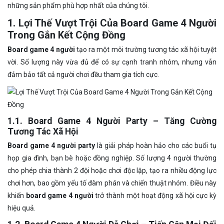
những sản phẩm phù hợp nhất của chúng tôi.
1. Lợi Thế Vượt Trội Của Board Game 4 Người
Trong Gắn Kết Cộng Đồng
Board game 4 người
tạo ra một môi trường tương tác xã hội tuyệt
vời. Số lượng này vừa đủ để có sự cạnh tranh nhóm, nhưng vẫn
đảm bảo tất cả người chơi đều tham gia tích cực.
1.1. Board Game 4 Người Party – Tăng Cường
Tương Tác Xã Hội
Board game 4 người party
là giải pháp hoàn hảo cho các buổi tụ
họp gia đình, bạn bè hoặc đồng nghiệp. Số lượng 4 người thường
cho phép chia thành 2 đội hoặc chơi độc lập, tạo ra nhiều động lực
chơi hơn, bao gồm yếu tố đàm phán và chiến thuật nhóm. Điều này
khiến
board game 4 người
trở thành một hoạt động xã hội cực kỳ
hiệu quả.