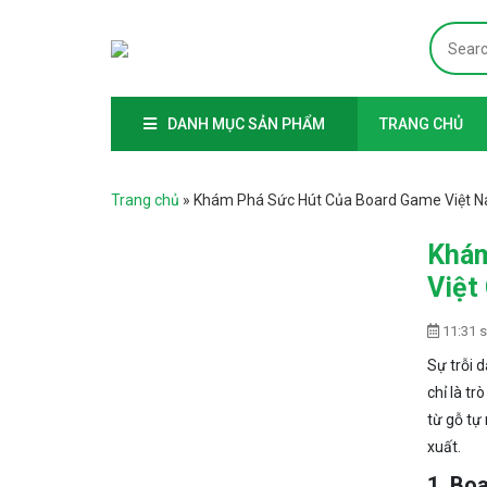
DANH MỤC SẢN PHẨM
TRANG CHỦ
Trang chủ
»
Khám Phá Sức Hút Của Board Game Việt Na
Khám
Việt
11:31 
Sự trỗi 
chỉ là t
từ gỗ tự 
xuất.
1. Bo