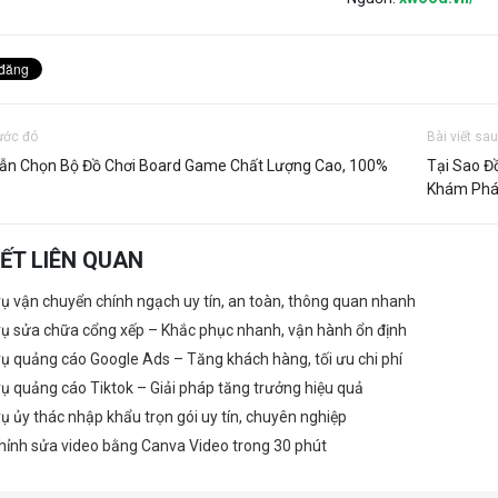
rước đó
Bài viết sa
ẫn Chọn Bộ Đồ Chơi Board Game Chất Lượng Cao, 100%
Tại Sao Đ
Khám Phá 
IẾT LIÊN QUAN
vụ vận chuyển chính ngạch uy tín, an toàn, thông quan nhanh
vụ sửa chữa cổng xếp – Khắc phục nhanh, vận hành ổn định
vụ quảng cáo Google Ads – Tăng khách hàng, tối ưu chi phí
vụ quảng cáo Tiktok – Giải pháp tăng trưởng hiệu quả
vụ ủy thác nhập khẩu trọn gói uy tín, chuyên nghiệp
hỉnh sửa video bằng Canva Video trong 30 phút