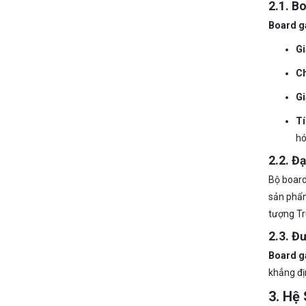
2.1. B
Board ga
Gi
Ch
Gi
Tí
hó
2.2. Đ
Bộ board
sản phẩm
tượng Tr
2.3. Đ
Board g
khẳng đị
3. Hệ