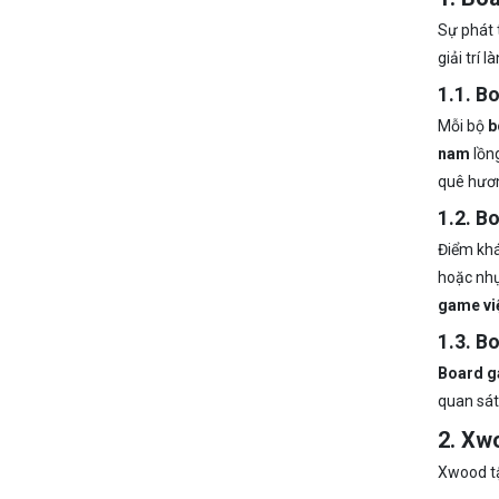
Sự phát
giải trí 
1.1. B
Mỗi bộ
b
nam
lồng
quê hươn
1.2. B
Điểm khá
hoặc nhự
game vi
1.3. B
Board g
quan sát,
2. Xw
Xwood tậ