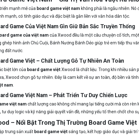
 triển mạnh mẽ của
board game việt nam
không phải là ngẫu nhiên. Nó
lành mạnh, có tính giáo dục và đặc biệt là gắn liền với văn hóa dân tộc.
oard Game Của Việt Nam Gìn Giữ Bản Sắc Truyền Thống
oard game của việt nam
của Xwood đều là một câu chuyện cổ tích, một l
 ghép hình ảnh Chú Cuội, Bánh Nướng Bánh Dẻo giúp trẻ em tiếp thu văn
g đất nước.
oard Game Việt – Chất Lượng Gỗ Tự Nhiên An Toàn
c biệt lớn của
board game việt
Xwood là chất liệu. Trong khi nhiều sả
a, Xwood chọn gỗ tự nhiên. Đây là cam kết về sự an toàn, độ bền và tính
ệt nam
.
oard Game Việt Nam – Phát Triển Tư Duy Chiến Lược
ame việt nam
chất lượng cao không chỉ mang lại tiếng cười mà còn rèn l
 tư duy logic và kỹ năng giải quyết vấn đề, những yếu tố then chốt cho sự 
ood – Nổi Bật Trong Thị Trường Board Game Việt
p trung sản xuất
board game việt
sáng tạo, kết hợp giáo dục và giải trí