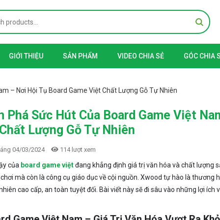
GIỚI THIỆU
SẢN PHẨM
VIDEO CHIA SẺ
GÓC CHIA 
m – Nơi Hội Tụ Board Game Việt Chất Lượng Gỗ Tự Nhiên
 Phá Sức Hút Của Board Game Việt Nam
 Chất Lượng Gỗ Tự Nhiên
sáng 04/03/2024
114 lượt xem
dậy của
board game việt
đang khẳng định giá trị văn hóa và chất lượng 
rò chơi mà còn là công cụ giáo dục về cội nguồn. Xwood tự hào là thương 
nhiên cao cấp, an toàn tuyệt đối. Bài viết này sẽ đi sâu vào những lợi ích 
ard Game Việt Nam – Giá Trị Văn Hóa Vượt Ra Khỏ