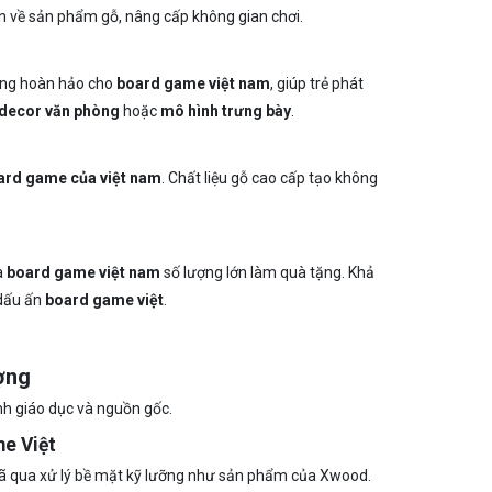
n về sản phẩm gỗ, nâng cấp không gian chơi.
ung hoàn hảo cho
board game việt nam
, giúp trẻ phát
decor văn phòng
hoặc
mô hình trưng bày
.
ard game của việt nam
. Chất liệu gỗ cao cấp tạo không
a
board game việt nam
số lượng lớn làm quà tặng. Khả
 dấu ấn
board game việt
.
ợng
tính giáo dục và nguồn gốc.
me Việt
đã qua xử lý bề mặt kỹ lưỡng như sản phẩm của Xwood.