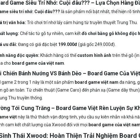
oard Game Siêu Trí Nhớ: Cuội đâu??? – Lựa Chọn Hàng 
me siêu trí nhớ: Cuội đâu???
là sản phẩm nổi bật nhất, thể hiện rõ tin
á trị văn hóa:
Trò chơi trí nhớ lấy cảm hứng từ truyền thuyết Trung Thu.
ất lượng:
Chế tác từ gỗ tự nhiên, cam kết
đồ chơi bằng gỗ không độc h
á ưu đãi:
Đang có giá đặc biệt
199.000đ
(giá gốc 249.000đ).
nh năng độc quyền:
Khách hàng có thể
custom hình ảnh
trên thẻ gỗ (in
a cho
board game của việt nam
.
ại Chiến Bánh Nướng VS Bánh Dẻo – Board Game Của Việ
 game 2 trong 1 này là một sản phẩm
board game việt nam
đa năng, g
 gỗ an toàn. Từ chiến thuật (Game Caro) đến phản xạ (Game dây thun),
ung Thu truyền thống.
ường Tới Cung Trăng – Board Game Việt Rèn Luyện Sự K
ame việt
này là thử thách vận động tinh, yêu cầu sự kiên nhẫn và khả n
nh cam kết chất lượng của Xwood đối với mọi
board game của việt na
 Sinh Thái Xwood: Hoàn Thiện Trải Nghiệm Board