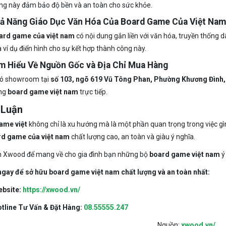
ng này đảm bảo độ bền và an toàn cho sức khỏe.
hả Năng Giáo Dục Văn Hóa Của Board Game Của Việt Nam
ard game của việt nam
có nội dung gắn liền với văn hóa, truyền thống d
 ví dụ điển hình cho sự kết hợp thành công này.
ìm Hiểu Về Nguồn Gốc và Địa Chỉ Mua Hàng
ó showroom tại
số 103, ngõ 619 Vũ Tông Phan, Phường Khương Đình,
ợng
board game việt nam
trực tiếp.
 Luận
ame việt
không chỉ là xu hướng mà là một phần quan trọng trong việc g
d game của việt nam
chất lượng cao, an toàn và giàu ý nghĩa.
 Xwood để mang về cho gia đình bạn những bộ
board game việt nam
ý
ngay để sở hữu board game việt nam chất lượng và an toàn nhất:
bsite:
https://xwood.vn/
tline Tư Vấn & Đặt Hàng:
08.55555.247
Nguồn:
xwood.vn/