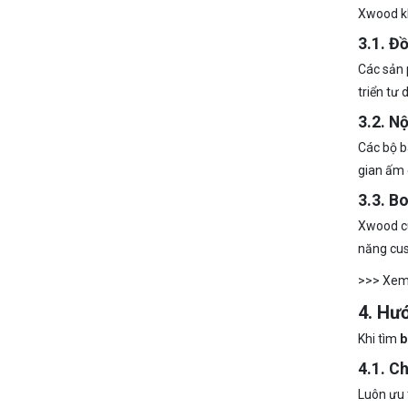
Xwood k
3.1. Đ
Các sản
triển tư
3.2. N
Các bộ b
gian ấm 
3.3. B
Xwood c
năng cu
>>> Xem
4. Hư
Khi tìm
b
4.1. C
Luôn ưu 