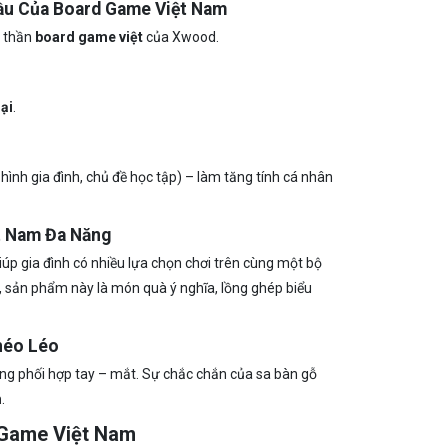
Đầu Của Board Game Việt Nam
h thần
board game việt
của Xwood.
ại
.
 hình gia đình, chủ đề học tập) – làm tăng tính cá nhân
t Nam Đa Năng
iúp gia đình có nhiều lựa chọn chơi trên cùng một bộ
 sản phẩm này là món quà ý nghĩa, lồng ghép biểu
héo Léo
ăng phối hợp tay – mắt. Sự chắc chắn của sa bàn gỗ
m
.
 Game Việt Nam