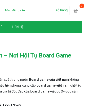
Giỏ hàng
Tổng đài tư vấn
SẺ
LIÊN HỆ
 – Nơi Hội Tụ Board Game
sản xuất trong nước.
Board game của việt nam
không
hiệu tiên phong, cung cấp
board game việt nam
chế tác
và giá trị độc đáo của
board game việt
do Xwood sản
i Trò Chơi