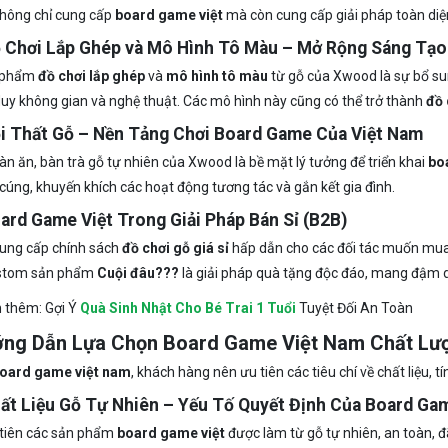
hông chỉ cung cấp
board game việt
mà còn cung cấp giải pháp toàn diệ
ồ Chơi Lắp Ghép và Mô Hình Tô Màu – Mở Rộng Sáng Tạo
 phẩm
đồ chơi lắp ghép
và
mô hình tô màu
từ gỗ của Xwood là sự bổ s
 duy không gian và nghệ thuật. Các mô hình này cũng có thể trở thành
đồ 
ội Thất Gỗ – Nền Tảng Chơi Board Game Của Việt Nam
àn ăn, bàn trà gỗ tự nhiên của Xwood là bề mặt lý tưởng để triển khai
bo
cúng, khuyến khích các hoạt động tương tác và gắn kết gia đình.
oard Game Việt Trong Giải Pháp Bán Sỉ (B2B)
ung cấp chính sách
đồ chơi gỗ giá sỉ
hấp dẫn cho các đối tác muốn mu
stom sản phẩm
Cuội đâu???
là giải pháp quà tặng độc đáo, mang đậm
 thêm: Gợi Ý
Quà Sinh Nhật Cho Bé Trai 1 Tuổi
Tuyệt Đối An Toàn
ớng Dẫn Lựa Chọn Board Game Việt Nam Chất Lư
oard game việt nam
, khách hàng nên ưu tiên các tiêu chí về chất liệu, 
hất Liệu Gỗ Tự Nhiên – Yếu Tố Quyết Định Của Board Ga
tiên các sản phẩm
board game việt
được làm từ gỗ tự nhiên, an toàn, 