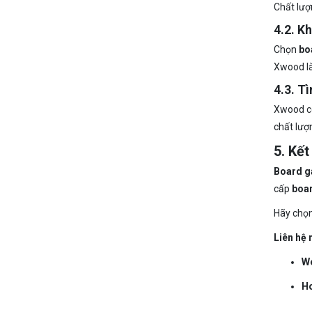
Chất lượ
4.2. K
Chọn
bo
Xwood là
4.3. T
Xwood c
chất lư
5. Kết
Board g
cấp
boar
Hãy chọn
Liên hệ 
We
Ho