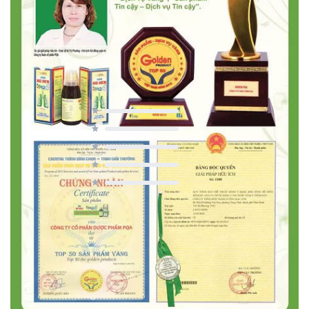
0 / 5
0 người đánh giá
5
0 đánh giá
4
0 đánh giá
3
0 đánh giá
2
0 đánh giá
1
0 đánh giá
Viết bình luận
Reviews