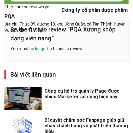
There are no reviews yet.
Công ty cổ phần dược phẩm
PQA
Địa chỉ:
Thửa 99, đường 10, khu Đồng Quàn, xã Tân Thành, huyện
Be the first to review “PQA Xương khớp
Vụ Bản, tỉnh Nam Định.
dạng viên nang”
You must be
logged in
to post a review.
Bài viết liên quan
Công cụ hỗ trợ quản lý Page được
nhiều Marketer sử dụng hiện nay
Bí quyết chăm sóc Fanpage giúp giữ
chân khách hàng và phát triển thương
hiệu