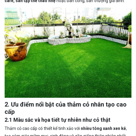
cafe, sân tập thể thao nhẹ
hoặc ban công, sân thượng gia đình.
2. Ưu điểm nổi bật của thảm cỏ nhân tạo cao
cấp
2.1 Màu sắc và họa tiết tự nhiên như cỏ thật
Thảm cỏ cao cấp có thiết kế tinh xảo với
nhiều tông xanh xen kẽ
,
tạo cảm giác mềm mại, sinh động và gần giống thiên nhiên nhất,