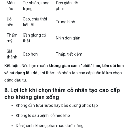
Màu
Tự nhiên, sang
Đơn giản, dễ
sắc
trọng
phai
Độ
Cao, chịu thời
Trung bình
bền
tiết tốt
Thẩm
Gần giống cỏ
Nhìn đơn giản
mỹ
thật
Giá
Cao hơn
Thấp, tiết kiệm
thành
Kết luận:
Nếu bạn muốn
không gian xanh “chất” hơn, bền dài hơn
và sử dụng lâu dài
, thì thảm cỏ nhân tạo cao cấp luôn là lựa chọn
đáng đầu tư.
8. Lợi ích khi chọn thảm cỏ nhân tạo cao cấp
cho không gian sống
Không cần tưới nước hay bảo dưỡng phức tạp
Không lo sâu bệnh, cỏ héo khô
Dễ vệ sinh, không phai màu dưới nắng