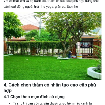
Với bề mặt êm và độ bám tốt, thảm cỏ cao cấp phù hợp dùng cho
các hoạt động ngoài trời như yoga, giãn cơ, tập nhẹ.
4. Cách chọn thảm cỏ nhân tạo cao cấp phù
hợp
4.1 Chọn theo mục đích sử dụng
Trang trí ban công, sân thượng:
ưu tiên màu xanh tự