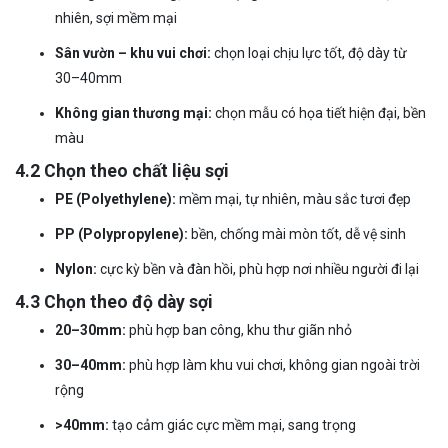
nhiên, sợi mềm mại
Sân vườn – khu vui chơi:
chọn loại chịu lực tốt, độ dày từ
30–40mm
Không gian thương mại:
chọn mẫu có họa tiết hiện đại, bền
màu
4.2 Chọn theo chất liệu sợi
PE (Polyethylene):
mềm mại, tự nhiên, màu sắc tươi đẹp
PP (Polypropylene):
bền, chống mài mòn tốt, dễ vệ sinh
Nylon:
cực kỳ bền và đàn hồi, phù hợp nơi nhiều người đi lại
4.3 Chọn theo độ dày sợi
20–30mm:
phù hợp ban công, khu thư giãn nhỏ
30–40mm:
phù hợp làm khu vui chơi, không gian ngoài trời
rộng
>40mm:
tạo cảm giác cực mềm mại, sang trọng