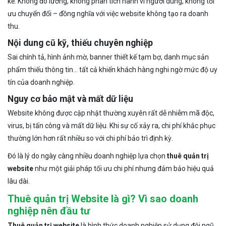
kể. Không đo lường, không phân tích hành vi người dùng, không tối
ưu chuyển đổi – đồng nghĩa với việc website không tạo ra doanh
thu.
Nội dung cũ kỹ, thiếu chuyên nghiệp
Sai chính tả, hình ảnh mờ, banner thiết kế tạm bợ, danh mục sản
phẩm thiếu thông tin… tất cả khiến khách hàng nghi ngờ mức độ uy
tín của doanh nghiệp.
Nguy cơ bảo mật và mất dữ liệu
Website không được cập nhật thường xuyên rất dễ nhiễm mã độc,
virus, bị tấn công và mất dữ liệu. Khi sự cố xảy ra, chi phí khắc phục
thường lớn hơn rất nhiều so với chi phí bảo trì định kỳ.
Đó là lý do ngày càng nhiều doanh nghiệp lựa chọn
thuê quản trị
website
như một giải pháp tối ưu chi phí nhưng đảm bảo hiệu quả
lâu dài.
Thuê quản trị Website là gì? Vì sao doanh
nghiệp nên đầu tư
Thuê quản trị website
là hình thức doanh nghiệp sử dụng đội ngũ