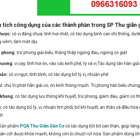
n tích công dụng của các thành phần trong SP Thư giãn gâ
hược:
có vị đắng chua, tính hơi chát; có tác dụng bình can chỉ thống, dưỡ
g viêm, làm mát dịu
 phong:
trừ phong giải biểu, thắng thấp ngừng đau, ngừng co giật
hương:
vị cay, tính hơi ôn, vào các kinh phế, tỳ và vị.Tác dụng tán hàn giải
hảo:
có vị ngọt, tính bình, có tác dụng bổ tỳ vị, nhuận phế
i:
chủ trị phát hãn giải cơ, ôn kinh thông mạch. Trị phong hàn biểu chứn
 khung:
có tác dụng lưu thông khí huyết, trừ phong, giảm đau, giảm co th
o:
có tác dụng bổ tỳ, vị, nhuận tim phổi, bổ khí huyết, an thần và điều hòa 
t.
Sản phẩm
PQA Thư Giãn Gân Cơ
có tác dụng bồi bổ can thận, giúp tăng
gân cốt được khỏe mạnh, không còn bị chuột rút nữa. Sản phẩm dùng cho tr