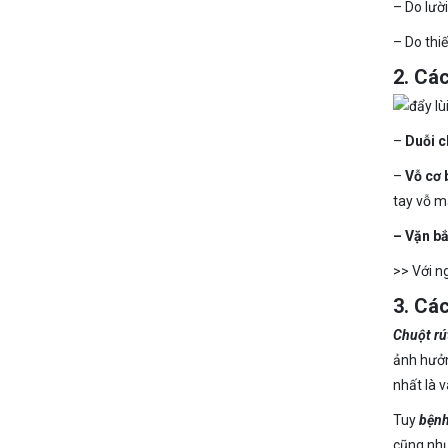
– Do lười
– Do thiế
2. Các
–
Duỗi c
–
Vỗ cơ 
tay vỗ m
– Vặn b
>> Với ng
3. Cá
Chuột rú
ảnh hưởn
nhất là 
Tuy
bệnh
cũng như