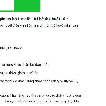
n cơ hỗ trợ điều trị bệnh chuột rút:
ng huyết điều kinh, liễm âm chỉ hãn, bổ huyết bình can,
 biểu, tiêu nước.
g, vai lưng khớp chân tay đau nhức
ắt, an thần, giảm huyết áp
các vị thuốc khác. Dùng chữa các bệnh tỳ vị suy yếu, lỵ ,
 cường khả năng hấp thụ canxi và các chất vi lượng qua
ẻ em, người lớn bị chuột rút, chân tay co quắp, đi lại