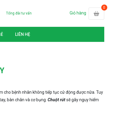
Giỏ hàng
Tổng đài tư vấn
SẺ
LIÊN HỆ
 Y
 làm cho bệnh nhân không tiếp tục cử động được nữa. Tuy
 tay, bàn chân và cơ bụng.
Chuột rút
sẽ gây nguy hiểm