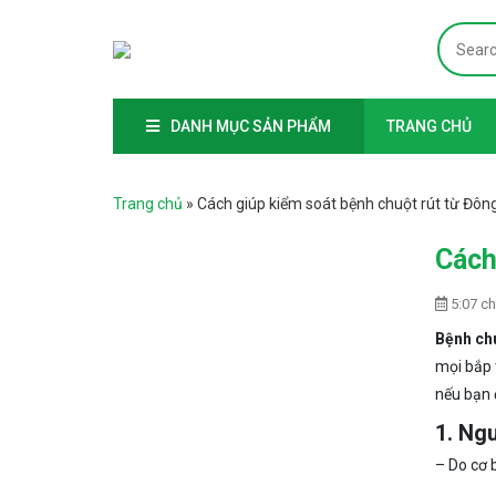
DANH MỤC SẢN PHẨM
TRANG CHỦ
Trang chủ
»
Cách giúp kiểm soát bệnh chuột rút từ Đôn
Cách
5:07 ch
Bệnh chu
mọi bắp 
nếu bạn đ
1. Ng
– Do cơ b