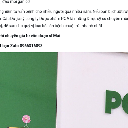
, đau mỏi gân cơ
 nghiệm tư vấn bệnh cho nhiều người qua nhiều năm. Nếu bạn bị chuột rú
i. Các Dược sỹ công ty Dược phẩm PQA là những Dược sỹ có chuyên môn 
ị, để sao cho quý vị loại bỏ căn bệnh chuột rút nhanh nhất.
với chuyên gia tư vấn dược sĩ Mai
t bạn Zalo
0966316093