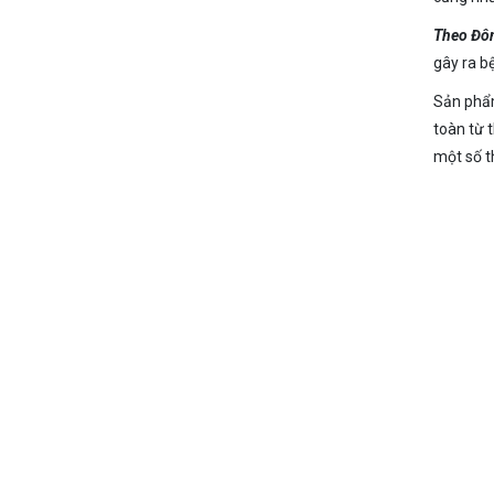
Theo Đô
gây ra bệ
Sản phẩm
toàn từ 
một số t