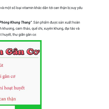
m… và một số loại vitamin khác dẫn tới can thận bị suy yếu
 Phòng Khung Thang”
. Sản phẩm được sản xuất hoàn
h khương, cam thảo, quế chi, xuyên khung, đại táo và
 huyết, thư giãn gân cơ.