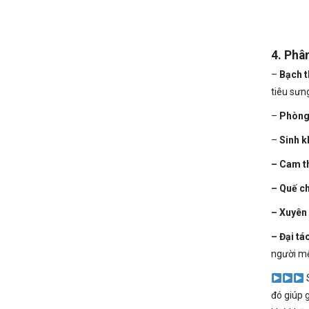
4. Phâ
–
Bạch t
tiêu sưn
–
Phòng
–
Sinh k
– Cam t
– Quế ch
– Xuyên
– Đại tá
người mệ
đó giúp 