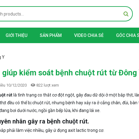
GIỚI THIỆU
SẢN PHẨM
VIDEO CHIA SẺ
GÓC CHIA 
g Y
 giúp kiểm soát bệnh chuột rút từ Đông
iều 10/12/2020
822 lượt xem
ột rút
là tình trạng co thắt cơ đột ngột, gây đau dữ dội ở một bắp thịt,
thịt đều có thể bị chuột rút, nhưng bệnh hay xảy ra ở cẳng chân, đùi, bàn
ang bơi dưới nước, ngồi gần bếp lửa, khi đang lái xe.
uyên nhân gây ra bệnh chuột rút.
ắp phải làm việc nhiều, gây ứ đọng axit lactic trong cơ.