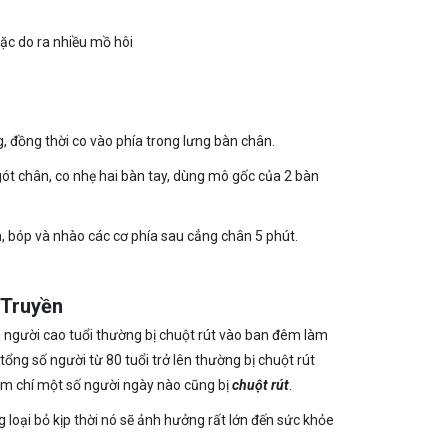
hoặc do ra nhiều mồ hôi
g, đồng thời co vào phía trong lưng bàn chân.
ót chân, co nhẹ hai bàn tay, dùng mô gốc của 2 bàn
n, bóp và nhào các cơ phía sau cẳng chân 5 phút.
 Truyền
ều người cao tuổi thường bị chuột rút vào ban đêm làm
ổng số người từ 80 tuổi trở lên thường bị chuột rút
hậm chí một số người ngày nào cũng bị
chuột rút
.
oại bỏ kịp thời nó sẽ ảnh hưởng rất lớn đến sức khỏe