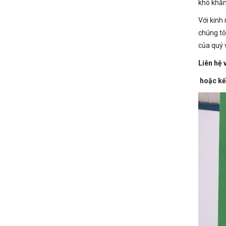
khó khăn
Với kinh
chúng tô
của quý v
Liên hệ 
hoặc kế