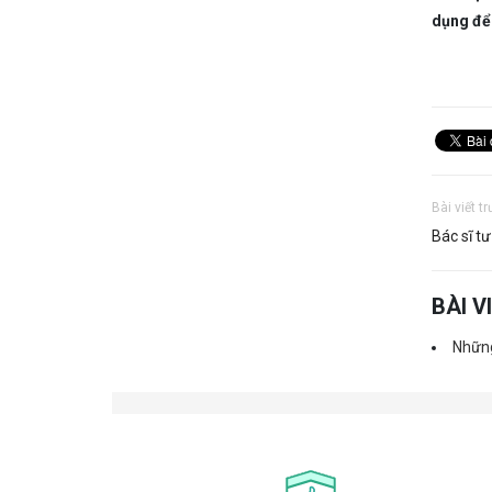
dụng để 
Bài viết t
Bác sĩ t
BÀI V
Những