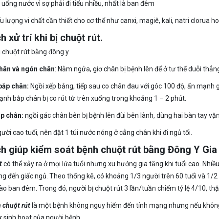
 uống nước vì sợ phải đi tiểu nhiều, nhất là ban đêm
u lượng vi chất cần thiết cho cơ thể như canxi, magiê, kali, natri clorua 
h xử trí khi bị chuột rút.
hân và ngón chân
: Nằm ngửa, giơ chân bị bệnh lên để ở tư thế duỗi thẳn
bắp chân:
Ngồi xếp bằng, tiếp sau co chân đau với góc 100 độ, ấn mạnh g
ạnh bắp chân bị co rút từ trên xuống trong khoảng 1 – 2 phút.
ắp chân:
ngồi gác chân bên bị bệnh lên đùi bên lành, dùng hai bàn tay vặ
ười cao tuổi, nên đặt 1 túi nước nóng ở cẳng chân khi đi ngủ tối.
ch giúp kiểm soát bệnh chuột rút bằng Đông Y Gia
t
có thể xảy ra ở mọi lứa tuổi nhưng xu hướng gia tăng khi tuổi cao. Nhi
g đến giấc ngủ. Theo thống kê, có khoảng 1/3 người trên 60 tuổi và 1/2 t
vào ban đêm. Trong đó, người bị chuột rút 3 lần/tuần chiếm tỷ lệ 4/10, t
 chuột rút
là một bệnh không nguy hiểm đến tính mạng nhưng nếu không l
 sinh hoạt của người bệnh.