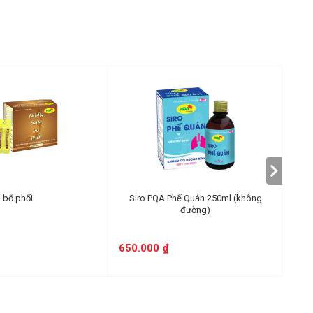
 bổ phổi
Siro PQA Phế Quản 250ml (không
PQA 
đường)
650.000
₫
55.