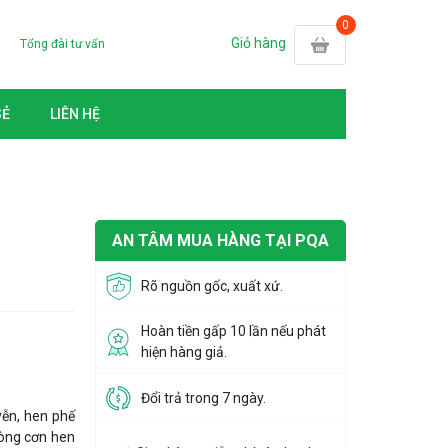
Giỏ hàng
Tổng đài tư vấn
SẺ
LIÊN HỆ
AN TÂM MUA HÀNG TẠI PQA
Rõ nguồn gốc, xuất xứ.
Hoàn tiền gấp 10 lần nếu phát
hiện hàng giả.
Đổi trả trong 7 ngày.
yễn, hen phế
hòng cơn hen