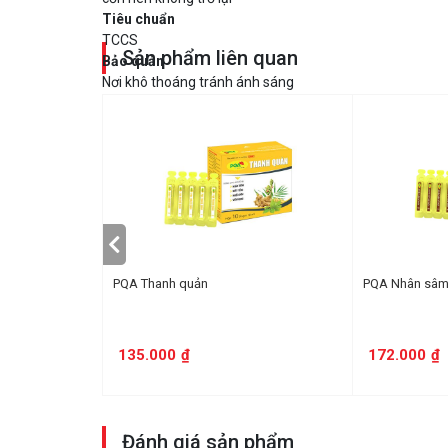
Tiêu chuẩn
TCCS
Sản phẩm liên quan
Bảo quản
Nơi khô thoáng tránh ánh sáng
Quy cách:
chai 250ml
Tùy theo cơ địa từng người
 hàn
PQA Thanh quản
PQA Nhân sâm
135.000
₫
172.000
₫
Đánh giá sản phẩm