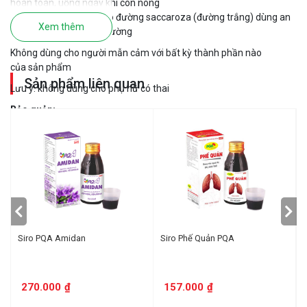
hoàn toàn, uống ngay khi còn nóng
Sản phẩm này không có đường saccaroza (đường trắng) dùng an
Xem thêm
toàn cho người bị tiểu đường
Không dùng cho người mẫn cảm với bất kỳ thành phần nào
của sản phẩm
Sản phẩm liên quan
Lưu ý: không dùng cho phụ nữ có thai
Bảo quản:
Để nơi khô ráo thoáng mát, tránh ánh sáng
Thời hạn sử dụng:
36 tháng kể từ ngày sản xuất,
*Tác dụng đa dạng tùy cơ địa mỗi người
Siro PQA Amidan
Siro Phế Quản PQA
270.000
₫
157.000
₫