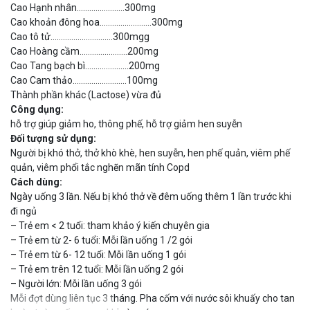
Cao Hạnh nhân…………………..300mg
Cao khoản đông hoa…………………….300mg
Cao tô tử…………………………300mgg
Cao Hoàng cầm…………………..200mg
Cao Tang bạch bì…………………200mg
Cao Cam thảo……………………..100mg
Thành phần khác (Lactose) vừa đủ
Công dụng:
hỗ trợ giúp giảm ho, thông phế, hỗ trợ giảm hen suyễn
Đối tượng sử dụng:
Người bị khó thở, thở khò khè, hen suyễn, hen phế quản, viêm phế
quản, viêm phổi tắc nghẽn mãn tính Copd
Cách dùng:
Ngày uống 3 lần. Nếu bị khó thở về đêm uống thêm 1 lần trước khi
đi ngủ
– Trẻ em < 2 tuổi: tham khảo ý kiến chuyên gia
– Trẻ em từ 2- 6 tuổi: Mỗi lần uống 1 /2 gói
– Trẻ em từ 6- 12 tuổi: Mỗi lần uống 1 gói
– Trẻ em trên 12 tuổi: Mỗi lần uống 2 gói
– Người lớn: Mỗi lần uống 3 gói
Mỗi đợt dùng liên tục 3 tháng. Pha cốm với nước sôi khuấy cho tan