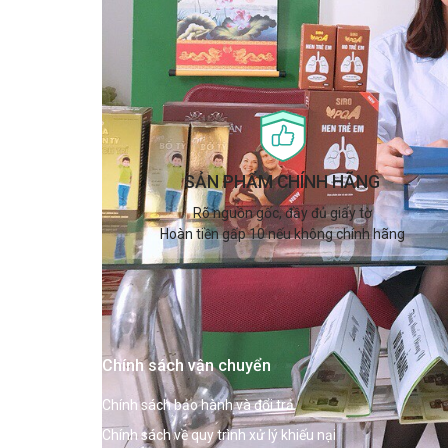
SẢN PHẨM CHÍNH HÃNG
Rõ nguồn gốc, đầy đủ giấy tờ
Hoàn tiền gấp 10 nếu không chính hãng
Chính sách vận chuyển
Chính sách bảo hành và đổi trả
Chính sách về quy trình xử lý khiếu nại