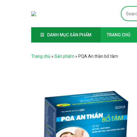
DANH MỤC SẢN PHẨM
TRANG CHỦ
Trang chủ
»
Sản phẩm
»
PQA An thần bổ tâm