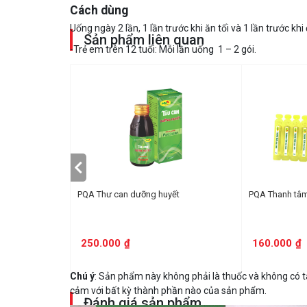
Cách dùng
Uống ngày 2 lần, 1 lần trước khi ăn tối và 1 lần trước khi 
Sản phẩm liên quan
-Trẻ em trên 12 tuổi: Mỗi lần uống 1 – 2 gói.
-Người lớn: Mỗi lần uống 2 – 3 gói.
Mỗi đợt dùng 3 tháng. Nếu uống chưa đủ 3 tháng mà đã 
lại.
Nếu bị mất ngủ nhiều năm nên dùng 2 – 3 đợt.
Pha cốm với nước sôi, khuấy cho tan hoàn toàn sau đó
Sản phẩm không có Saccarose( đường trắng) Có thể dùn
Lưu ý
: Không dùng cho phụ nữ có thai.
A
PQA Thư can dưỡng huyết
PQA Thanh tâm
BẢO QUẢN
: Nơi khô ráo, thoáng mát, tránh ánh nắng trự
THỜI HẠN SỬ DỤNG
250.000
₫
160.000
₫
03 năm kể từ ngày sản xuất. Ngày sản xuất và hạn sử d
Chú ý
: Sản phẩm này không phải là thuốc và không có 
cảm với bất kỳ thành phần nào của sản phẩm.
Đánh giá sản phẩm