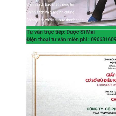
Chính sách bảo mật thông tin
Chính sách và quy định chung
Chính sách và hình thức thanh toán
Tư vấn trực tiếp: Dược Sĩ Mai
Điện thoại tư vấn miễn phí
: 09663160
Thiết kế web hà nội
|
phòng marketing thuê ngoài
|
cửa 