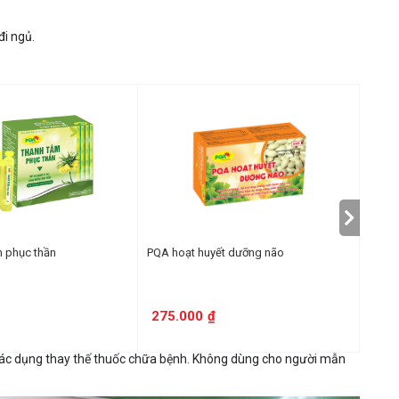
đi ngủ.
ngủ ngon thì vẫn nên uống đủ 3 tháng để không bị mất ngủ trở
 bổ sung nước mát vừa uống.
g cho người bị tiểu đường.
 phục thần
PQA hoạt huyết dưỡng não
PQA D
c tiếp.
275.000
₫
100
ụng ghi trên nhãn sản phẩm.
tác dụng thay thế thuốc chữa bệnh. Không dùng cho người mẫn