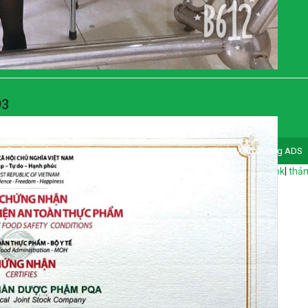
93
© Bản quyền thuộc thuocchuabenhpqa.com - Thiết kế bởi Minh Dương ADS
thép chống cháy giá tốt
|
máng cáp
|
khóa học quảng cáo facebook
|
thảm