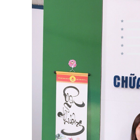
Đánh Giá Trung Bình
5
0 / 5
4
3
2
0 người đánh giá
1
Reviews
There are no reviews yet.
Be the first to review “PQA An thần 
You must be
logged in
to post a review.