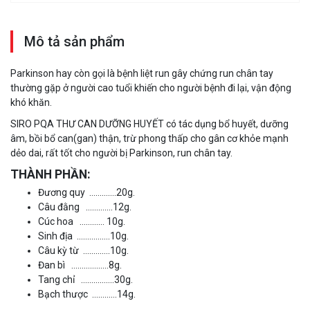
Mô tả sản phẩm
Parkinson hay còn gọi là bệnh liệt run gây chứng run chân tay
thường gặp ở người cao tuổi khiến cho người bệnh đi lại, vận động
khó khăn.
SIRO PQA THƯ CAN DƯỠNG HUYẾT có tác dụng bổ huyết, dưỡng
âm, bồi bổ can(gan) thận, trừ phong thấp cho gân cơ khỏe mạnh
dẻo dai, rất tốt cho người bị Parkinson, run chân tay.
THÀNH PHẦN:
Đương quy ………….20g.
Câu đằng ………….12g.
Cúc hoa ………… 10g.
Sinh địa …………….10g.
Câu kỳ từ ………….10g.
Đan bì ………………8g.
Tang chỉ …………….30g.
Bạch thược …………14g.