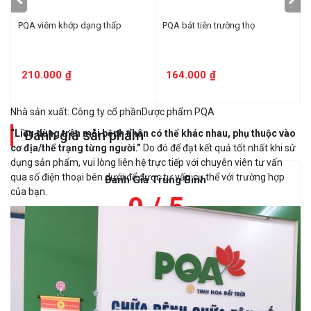
Không dùng quá 4 tuần sau lần mở nắp đầu tiên.
PQA viêm khớp dạng thấp
PQA bát tiên trường thọ
Có lắng cao thảo dược, lắc đều uống hêt.
QUI CÁCH:
Hộp 1 chai 125ml.
210.000
₫
164.000
₫
Sản phẩm này không phải là thuốc và không có tác dụng thay thế
thuốc chữa bệnh
Nhà sản xuất: Công ty cổ phầnDược phẩm PQA
Đánh giá sản phẩm
“Liều dùng trên mỗi bệnh nhân có thể khác nhau, phụ thuộc vào
cơ địa/thể trạng từng người.”
Do đó để đạt kết quả tốt nhất khi sử
dụng sản phẩm, vui lòng liên hệ trực tiếp với chuyên viên tư vấn
qua số điện thoại bên dưới để được tư vấn cụ thể với trường hợp
Đánh Giá Trung Bình
của bạn.
0 / 5
0 người đánh giá
5
0 đánh giá