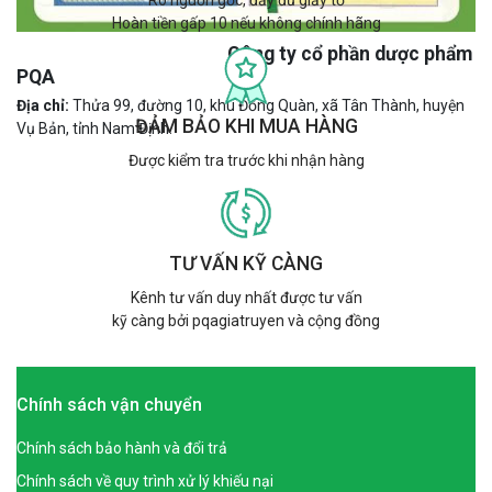
Rõ nguồn gốc, đầy đủ giấy tờ
Hoàn tiền gấp 10 nếu không chính hãng
Công ty cổ phần dược phẩm
PQA
Địa chỉ:
Thửa 99, đường 10, khu Đồng Quàn, xã Tân Thành, huyện
ĐẢM BẢO KHI MUA HÀNG
Vụ Bản, tỉnh Nam Định.
Được kiểm tra trước khi nhận hàng
TƯ VẤN KỸ CÀNG
Kênh tư vấn duy nhất được tư vấn
kỹ càng bởi pqagiatruyen và cộng đồng
Chính sách vận chuyển
Chính sách bảo hành và đổi trả
Chính sách về quy trình xử lý khiếu nại