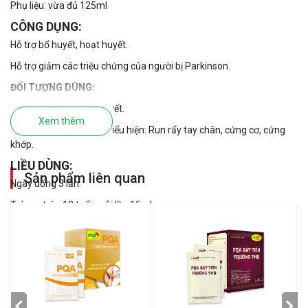
Phụ liệu: vừa đủ 125ml
CÔNG DỤNG:
Hỗ trợ bổ huyết, hoạt huyết.
Hỗ trợ giảm các triệu chứng của người bị Parkinson.
ĐỐI TƯỢNG DÙNG:
Người cần bồi bổ khí huyết.
Xem thêm
Người bị parkinson với biểu hiện: Run rẩy tay chân, cứng cơ, cứng
khớp.
LIỀU DÙNG:
Sản phẩm liên quan
Ngày uống 3 lần.
Trẻ em trên 12 tuổi: mỗi lần 15ml.
Người lớn: mỗi lần 20ml.
Mỗi đợt dùng 3 tháng. Nên dùng 2 – 3 đợt.
LƯU Ý:
Không dùng cho phụ nữ có thai, người mẫn cảm với bất cứ thành
phần nào của thuốc.