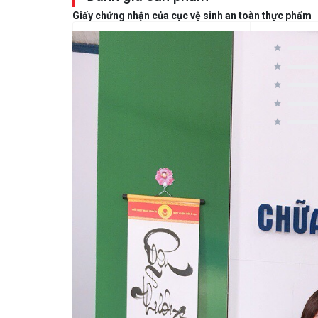
Giấy chứng nhận của cục vệ sinh an toàn thực phẩm
Đánh Giá Trung Bình
5
0 / 5
4
3
2
0 người đánh giá
1
Reviews
There are no reviews yet.
Be the first to review “PQA viêm kh
You must be
logged in
to post a review.