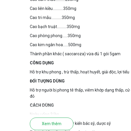
Cao liên kiều…………350mg
Cao tri mẫu…………350mg
Cao bạch truật………..350mg
Cao phòng phong……350mg
Cao kim ngân hoa……500mg
Thành phần khác ( saccaroza) vừa đủ 1 gói 5gam
CÔNG DỤNG
Hỗ trợ khu phong , trừ thấp, hoạt huyết, giải độc, lợi tiểu
ĐỐI TƯỢNG DÙNG
Hỗ trợ người bị phong tê thấp, viêm khớp dạng thấp, cử
đỏ
CÁCH DÙNG
Ngày uống 3 lần
Trẻ em dưới 6 tuổi : hỏi ý kiến bác sỹ, dược sỹ
Xem thêm