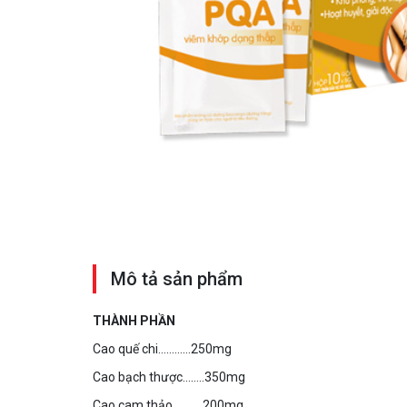
Mô tả sản phẩm
THÀNH PHẦN
Cao quế chi…………250mg
Cao bạch thược……..350mg
Cao cam thảo………..200mg